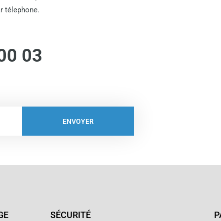
r télephone.
00 03
ENVOYER
GE
SÉCURITÉ
P