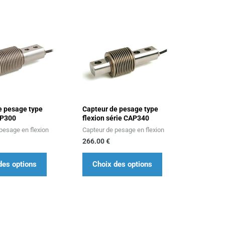
Ce
Ce
produit
produit
a
a
plusieurs
plusieurs
variations.
variations.
Les
Les
e pesage type
Capteur de pesage type
options
options
AP300
flexion série CAP340
peuvent
peuvent
pesage en flexion
Capteur de pesage en flexion
être
être
266.00
€
choisies
choisies
des options
Choix des options
sur
sur
la
la
page
page
du
du
produit
produit