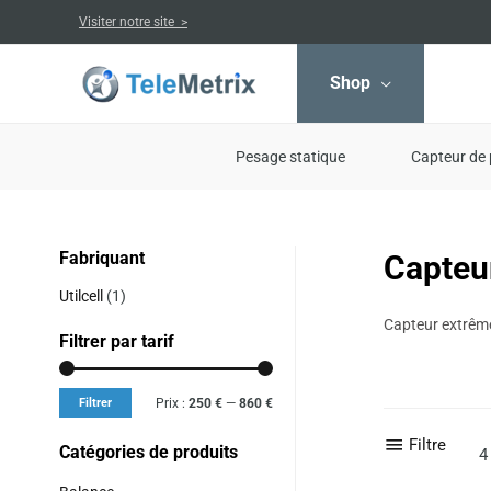
Aller
Visiter notre site >
au
contenu
Shop
Pesage statique
Capteur de 
Fabriquant
Capteu
Prix
Prix
min
max
Utilcell
(1)
Capteur extrême
Filtrer par tarif
Filtrer
Prix :
250 €
—
860 €
Filtre
Catégories de produits
4