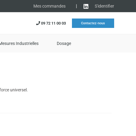
|
S'identifier
Mes commandes
09 72 11 00 03
Contactez-nous
Mesures Industrielles
Dosage
orce universel.