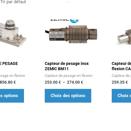
Plage
Plage
Ce
Ce
de
de
produit
produit
prix :
prix :
793.80 €
253.00 €
a
a
à
à
856.80 €
plusieurs
274.00 €
plusieurs
variations.
variations.
Les
Les
E PESAGE
Capteur de pesage inox
Capteur d
options
options
ZEMIC BM11
flexion C
peuvent
peuvent
sage en flexion
Capteur de pesage en flexion
Capteur de 
être
être
856.80
€
253.00
€
–
274.00
€
259.35
€
choisies
choisies
s options
Choix des options
Choix 
sur
sur
la
la
page
page
du
du
produit
produit