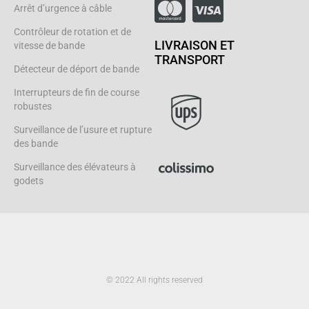
Arrêt d’urgence à câble
Contrôleur de rotation et de
LIVRAISON ET
vitesse de bande
TRANSPORT
Détecteur de déport de bande
Interrupteurs de fin de course
robustes
Surveillance de l’usure et rupture
des bande
Surveillance des élévateurs à
godets
© 2022 All rights reserved
L