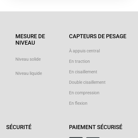
MESURE DE
CAPTEURS DE PESAGE
NIVEAU
À appuis central
Niveau solide
En traction
En cisaillement
Niveau liquide
Double cisaillement
En compression
En flexion
SÉCURITÉ
PAIEMENT SÉCURISÉ