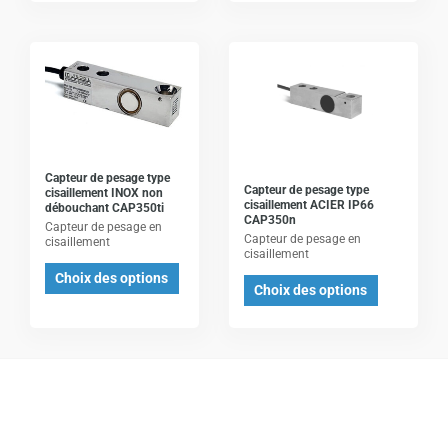
la
la
page
page
Ce
Ce
du
du
produit
produit
produit
produit
a
a
plusieurs
plusieurs
variations.
variations.
Les
Les
Capteur de pesage type
Capteur de pesage type
cisaillement INOX non
options
options
cisaillement ACIER IP66
débouchant CAP350ti
CAP350n
peuvent
peuvent
Capteur de pesage en
Capteur de pesage en
cisaillement
être
être
cisaillement
Choix des options
choisies
choisies
Choix des options
sur
sur
la
la
page
page
du
du
produit
produit