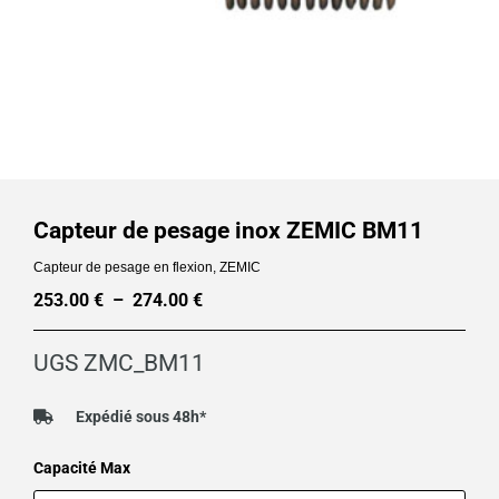
Capteur de pesage inox ZEMIC BM11
Capteur de pesage en flexion
,
ZEMIC
253.00
€
–
274.00
€
Plage
de
UGS
ZMC_BM11
prix :
253.00 €
Expédié sous 48h*
à
quantité
Capacité Max
274.00 €
de