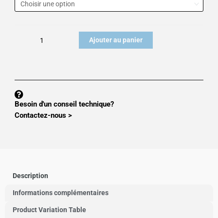
Capteur
de
pesage
Ajouter au panier
inox
ZEMIC
BM11
Besoin d'un conseil technique?
Contactez-nous >
Description
Informations complémentaires
Product Variation Table