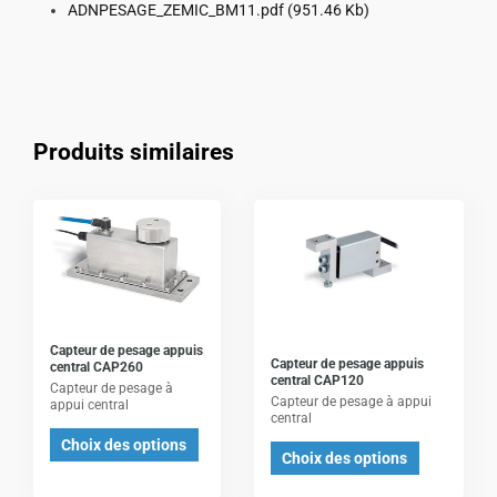
ADNPESAGE_ZEMIC_BM11.pdf
(951.46 Kb)
Produits similaires
Ce
Ce
produit
produit
a
a
plusieurs
plusieurs
variations.
variations.
Les
Les
Capteur de pesage appuis
Capteur de pesage appuis
central CAP260
options
options
central CAP120
Capteur de pesage à
Capteur de pesage à appui
peuvent
peuvent
appui central
central
être
être
Choix des options
Choix des options
choisies
choisies
sur
sur