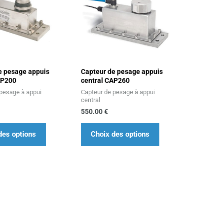
produit
produit
a
a
plusieurs
plusieurs
variations.
variations.
Les
Les
e pesage appuis
Capteur de pesage appuis
options
options
AP200
central CAP260
peuvent
peuvent
 pesage à appui
Capteur de pesage à appui
être
être
central
550.00
€
choisies
choisies
sur
sur
des options
Choix des options
la
la
page
page
du
du
produit
produit