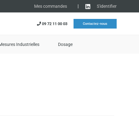
|
S'identifier
Mes commandes
09 72 11 00 03
Contactez-nous
Mesures Industrielles
Dosage