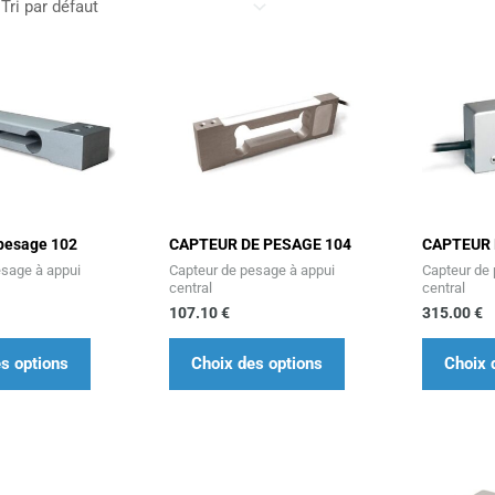
Ce
Ce
produit
produit
a
a
plusieurs
plusieurs
variations.
variations.
Les
Les
options
options
pesage 102
CAPTEUR DE PESAGE 104
CAPTEUR 
esage à appui
Capteur de pesage à appui
Capteur de
peuvent
peuvent
central
central
être
être
107.10
€
315.00
€
choisies
choisies
sur
sur
s options
Choix des options
Choix 
la
la
page
page
du
du
Plage
Plage
Ce
Ce
produit
produit
de
de