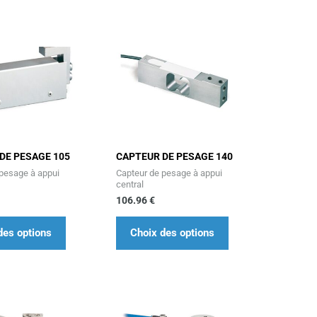
Ce
Ce
produit
produit
a
a
plusieurs
plusieurs
variations.
variations.
Les
Les
options
options
DE PESAGE 105
CAPTEUR DE PESAGE 140
 pesage à appui
Capteur de pesage à appui
peuvent
peuvent
central
être
être
106.96
€
choisies
choisies
sur
sur
des options
Choix des options
la
la
page
page
du
du
Ce
Ce
produit
produit