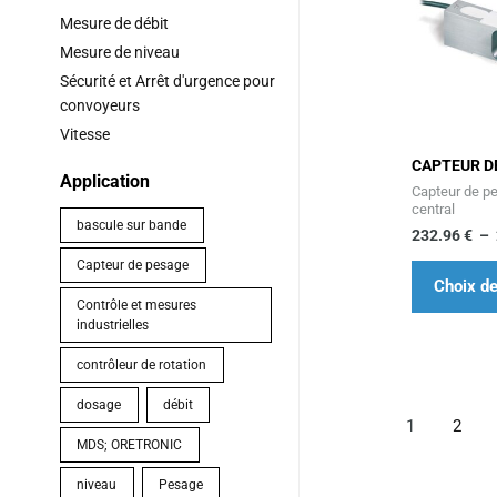
Mesure de débit
Mesure de niveau
Sécurité et Arrêt d'urgence pour
convoyeurs
Vitesse
CAPTEUR D
Application
Capteur de p
central
bascule sur bande
232.96
€
–
Capteur de pesage
Choix de
Contrôle et mesures
industrielles
contrôleur de rotation
dosage
débit
1
2
MDS; ORETRONIC
niveau
Pesage