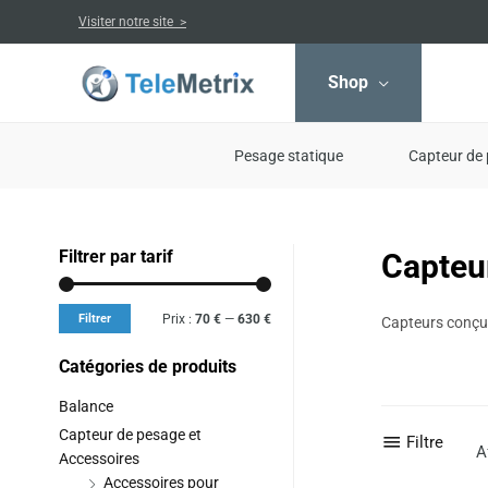
Aller
Visiter notre site >
au
contenu
Shop
Pesage statique
Capteur de 
Filtrer par tarif
Capteu
Prix
Prix
min
max
Filtrer
Prix :
70 €
—
630 €
Capteurs conçus
Catégories de produits
Balance
Capteur de pesage et
Filtre
A
Accessoires
Accessoires pour