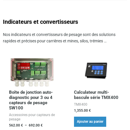
Indicateurs et convertisseurs
Nos indicateurs et convertisseurs de pesage sont des solutions
rapides et précises pour carrières et mines, silos, trémies …
Plage
Ce
de
produit
prix :
562.00 €
a
à
plusieurs
692.00 €
variations.
Les
Boîte de jonction auto-
Calculateur multi-
diagnostic pour 3 ou 4
bascule série TMX400
options
capteurs de pesage
TMX400
peuvent
SW100
1,355.00
€
être
Accessoires pour capteurs de
pesage
choisies
Ajouter au panier
562.00
€
–
692.00
€
sur