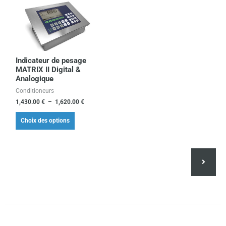
de
produit
prix :
1,430.00 €
a
à
plusieurs
1,620.00 €
variations.
Les
Indicateur de pesage
MATRIX II Digital &
options
Analogique
peuvent
Conditioneurs
être
1,430.00
€
–
1,620.00
€
choisies
Choix des options
sur
la
page
du
produit