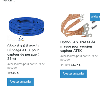
flexion …
Le
Le
prix
prix
Soldes !
initial
actuel
était :
est :
44.10 €.
33.07 €.
Option : 4 x Tresse de
Câble 6 x 0.5 mm² +
masse pour version
Blindage ATEX pour
capteur ATEX
capteur de pesage (
Accessoires pour capteurs de
25m)
pesage
Accessoires pour capteurs de
44.10
€
33.07
€
pesage
196.00
€
Ajouter au panier
Ajouter au panier
Plage
Ce