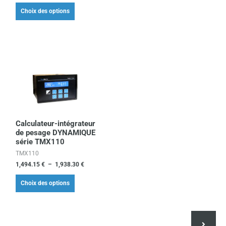
la
Choix des options
page
du
produit
Plage
Ce
de
produit
prix :
1,494.15 €
a
à
plusieurs
1,938.30 €
variations.
Les
Calculateur-intégrateur
de pesage DYNAMIQUE
options
série TMX110
peuvent
TMX110
être
1,494.15
€
–
1,938.30
€
choisies
Choix des options
sur
la
page
du