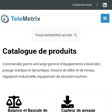
Aller
rmutateur
|
Contactez-nous
au
Mai
contenu
rmutateur
09 72 11 00 03
Men
nu
Search
for:
nu
Catalogue de produits
Commandez parmi une large gamme d’équipements industriels ;
pesage statique et dynamique, mesure de débit et de niveau,
régulation industrielle, équipement de sécurité machine.
Balance et Bascule de
Capteur de pesage