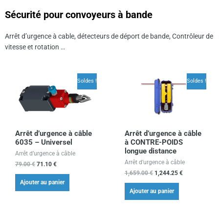
Sécurité pour convoyeurs à bande
Arrêt d’urgence à cable, détecteurs de déport de bande, Contrôleur de
vitesse et rotation …
Le
Le
Le
Le
prix
prix
prix
prix
Soldes !
Soldes !
initial
actuel
initial
actuel
était :
est :
était :
est :
79.00 €.
71.10 €.
1,659.00 €.
1,244.25 €.
Arrêt d’urgence à câble
Arrêt d’urgence à câble
6035 – Universel
à CONTRE-POIDS
longue distance
Arrêt d’urgence à câble
Arrêt d’urgence à câble
79.00
€
71.10
€
1,659.00
€
1,244.25
€
Ajouter au panier
Ajouter au panier