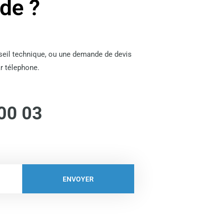
ide ?
nseil technique, ou une demande de devis
r télephone.
00 03
ENVOYER