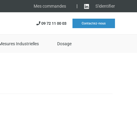
|
S'identifier
Mes commandes
09 72 11 00 03
Contactez-nous
Mesures Industrielles
Dosage