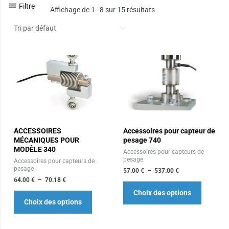
Filtre
Affichage de 1–8 sur 15 résultats
Plage
Plage
Ce
Ce
de
de
produit
produit
prix :
prix :
64.00 €
57.00 €
a
a
à
à
plusieurs
plusieur
70.18 €
537.00 €
variations.
variation
Les
Les
ACCESSOIRES
Accessoires pour capteur de
options
options
MÉCANIQUES POUR
pesage 740
peuvent
peuvent
MODÈLE 340
Accessoires pour capteurs de
être
être
pesage
Accessoires pour capteurs de
pesage
choisies
choisies
57.00
€
–
537.00
€
64.00
€
–
70.18
€
sur
sur
Choix des options
la
la
Choix des options
page
page
du
du