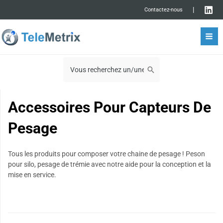
Aller
rmutateur
|
Contactez-nous
au
Mai
contenu
rmutateur
09 72 11 00 03
Men
nu
Search
for:
nu
Accessoires Pour Capteurs De
Pesage
Tous les produits pour composer votre chaine de pesage ! Peson
pour silo, pesage de trémie avec notre aide pour la conception et la
mise en service.