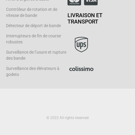
Contrôleur de rotation et de
LIVRAISON ET
vitesse de bande
TRANSPORT
Détecteur de déport de bande
Interrupteurs de fin de course
robustes
Surveillance de l’usure et rupture
des bande
Surveillance des élévateurs à
godets
© 2022 All rights reserved
L
i