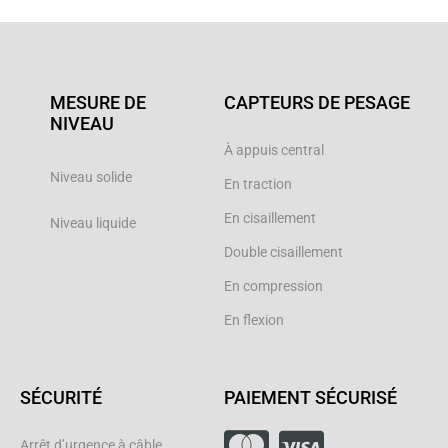
MESURE DE
CAPTEURS DE PESAGE
NIVEAU
À appuis central
Niveau solide
En traction
En cisaillement
Niveau liquide
Double cisaillement
En compression
En flexion
SÉCURITÉ
PAIEMENT SÉCURISÉ
Arrêt d’urgence à câble