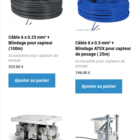
Câble 6 x 0.25 mm² +
Blindage pour capteur
Câble 6 x 0.5 mm² +
(100m)
Blindage ATEX pour capteur
de pesage ( 25m)
Accessoires pour capteurs de
pesage
Accessoires pour capteurs de
pesage
353.00
€
196.00
€
Ajouter au panier
Ajouter au panier
Plage
Plage
Ce
Ce
de
de
produit
produit
prix :
prix :
490.00 €
972.00 €
a
a
à
à
plusieurs
plusieur
3,600.00 €
6,347.00 €