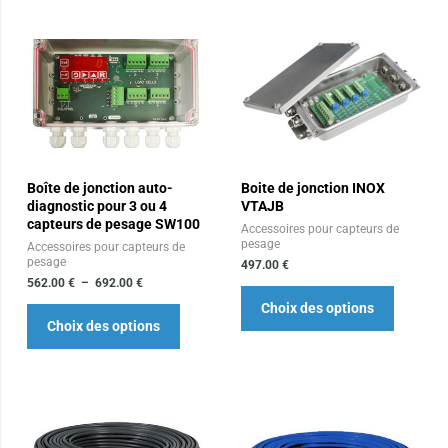
produit
produit
Plage
Ce
Ce
de
produit
produit
prix :
562.00 €
a
a
à
plusieurs
plusieur
692.00 €
variations.
variation
Les
Les
Boîte de jonction auto-
Boite de jonction INOX
options
options
diagnostic pour 3 ou 4
VTAJB
peuvent
peuvent
capteurs de pesage SW100
Accessoires pour capteurs de
être
être
pesage
Accessoires pour capteurs de
pesage
choisies
choisies
497.00
€
562.00
€
–
692.00
€
sur
sur
Choix des options
la
la
Choix des options
page
page
du
du
produit
produit