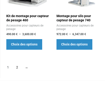
variations.
variation
Les
Les
Kit de montage pour capteur
Montage pour silo pour
options
options
de pesage 460
capteur de pesage 740
peuvent
peuvent
Accessoires pour capteurs de
Accessoires pour capteurs de
être
être
pesage
pesage
choisies
choisies
490.00
€
–
3,600.00
€
972.00
€
–
6,347.00
€
sur
sur
Choix des options
Choix des options
la
la
page
page
du
du
produit
produit
1
2
→