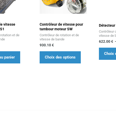
plusieurs
variations.
Les
de vitesse
Contrôleur de vitesse pour
options
Détecteur
US1
tambour moteur SW
Contrôleur d
peuvent
rotation et de
Contrôleur de rotation et de
vitesse de
être
ande
vitesse de bande
622.00
€
930.10
€
choisies
sur
Choix 
au panier
Choix des options
la
page
du
produit