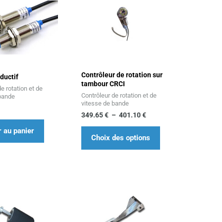
de
produit
prix :
349.65 €
a
à
401.10 €
plusieurs
variations.
Les
Contrôleur de rotation sur
options
ductif
tambour CRCI
e rotation et de
peuvent
Contrôleur de rotation et de
 bande
être
vitesse de bande
349.65
€
–
401.10
€
choisies
sur
r au panier
Choix des options
la
page
du
produit
Plage
Plage
Ce
Ce
de
de
produit
produit
prix :
prix :
622.00 €
439.95 €
a
a
à
à