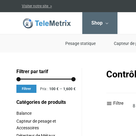
Aller
Visiter notre site >
au
contenu
Shop
Pesage statique
Capteur de 
Filtrer par tarif
Contrôl
Prix
Prix
min
max
Filtrer
Prix :
100 €
—
1,600 €
Catégories de produits
Filtre
8
Balance
Capteur de pesage et
Accessoires
Détecteur de Métaux