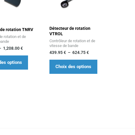
1,208.00 €
plusieurs
624.75 €
plusieurs
variations.
variations.
Les
Les
Détecteur de rotation
options
options
 de rotation TNRV
VTROL
e rotation et de
peuvent
peuvent
Contrôleur de rotation et de
 bande
être
être
vitesse de bande
–
1,208.00
€
439.95
€
–
624.75
€
choisies
choisies
sur
sur
des options
Choix des options
la
la
page
page
du
du
produit
produit