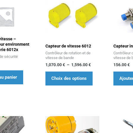
de
produit
prix :
1,070.00 €
a
à
1,596.00 €
plusieurs
variations.
Les
vitesse –
our environment
options
Capteur de vitesse 6012
Capteur in
érie 6012x
Contrôleur de rotation et de
Contrôleur d
peuvent
de sécurité
vitesse de bande
vitesse de
être
1,070.00
€
–
1,596.00
€
156.00
€
choisies
au panier
sur
Choix des options
Ajoute
la
page
du
produit
Ce
produit
a