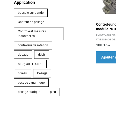
Application
bascule sur bande
Capteur de pesage
Contrôleur 
modulaire 
Contrôle et mesures
Contrôleur de 
industrielles
vitesse de b
108.15
€
contrôleur de rotation
dosage
débit
Ajouter 
MDS; ORETRONIC
niveau
Pesage
pesage dynamique
pesage statique
pied