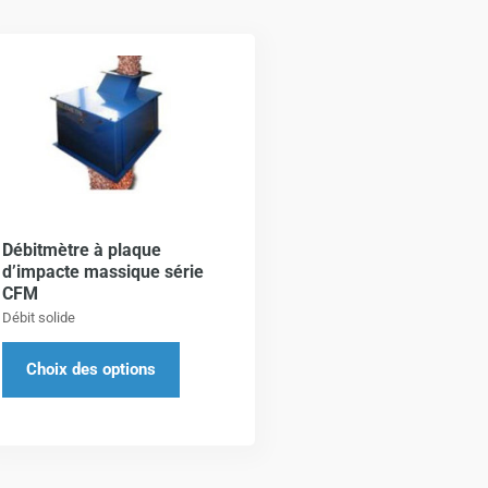
Ce
produit
a
plusieurs
variations.
Les
options
Débitmètre à plaque
peuvent
d’impacte massique série
être
CFM
choisies
Débit solide
sur
Choix des options
la
page
du
produit