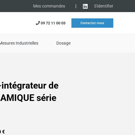
|
S'identifier
Mes commandes
09 72 11 00 03
Contactez-nous
Mesures Industrielles
Dosage
-intégrateur de
AMIQUE série
0
€