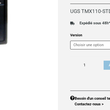
UGS
TMX110-ST
Expédié sous 48h
quantité
Version
de
Calculateur-
intégrateur
de
pesage
DYNAMIQUE
série
TMX110
Besoin d'un conseil t
Contactez-nous >