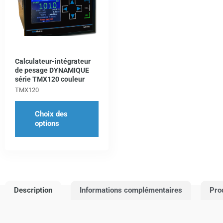
a
plusieurs
variations.
Les
Calculateur-intégrateur
options
de pesage DYNAMIQUE
peuvent
série TMX120 couleur
être
TMX120
choisies
Choix des
sur
options
la
page
du
produit
Description
Informations complémentaires
Pro