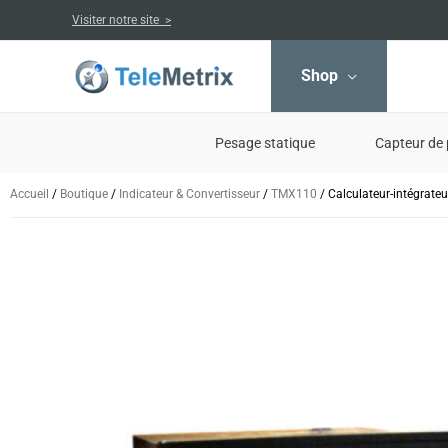
Aller
Visiter notre site >
au
contenu
Shop
Pesage statique
Capteur de 
Accueil
/
Boutique
/
Indicateur & Convertisseur
/
TMX110
/ Calculateur-intégrat