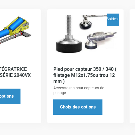
Ce
Ce
Soldes !
produit
produit
a
a
plusieurs
plusieurs
variations.
variations.
Les
Les
options
options
TÉGRATRICE
Pied pour capteur 350 / 340 (
peuvent
peuvent
SÉRIE 2040VX
filetage M12x1.75ou trou 12
être
être
mm )
choisies
choisies
Accessoires pour capteurs de
pesage
sur
sur
options
la
la
Choix des options
page
page
du
du
produit
produit