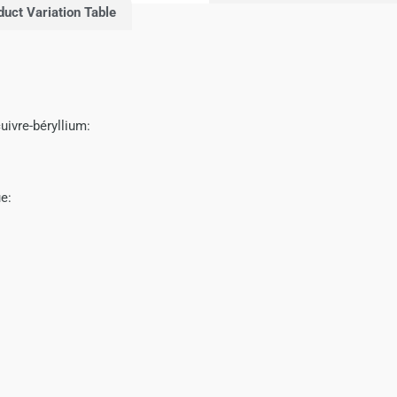
duct Variation Table
uivre-béryllium:
e: