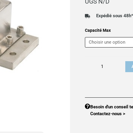
UGS
N/D
p
7
Expédié sous 48h
à
quantité
Capacité Max
8
de
CAPTEUR
DE
PESAGE
CAP200
Besoin d'un conseil t
Contactez-nous >