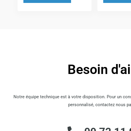
la
page
du
produit
Besoin d'a
Notre équipe technique est à votre disposition. Pour un co
personnalisé, contactez nous pa