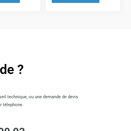
la
la
page
page
du
du
produit
produit
ide ?
nseil technique, ou une demande de devis
r télephone.