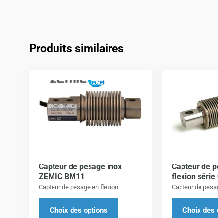
Produits similaires
Ce
produit
a
plusieurs
variations.
Les
options
Capteur de pesage inox
Capteur de p
peuvent
ZEMIC BM11
flexion séri
être
Capteur de pesage en flexion
Capteur de pesag
choisies
sur
Choix des options
Choix des 