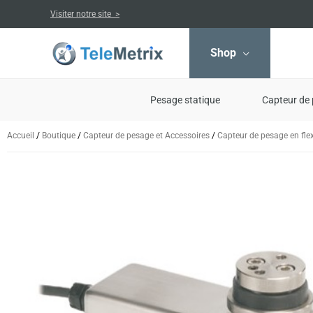
Aller
Visiter notre site >
au
contenu
Shop
Pesage statique
Capteur de 
Accueil
/
Boutique
/
Capteur de pesage et Accessoires
/
Capteur de pesage en fle