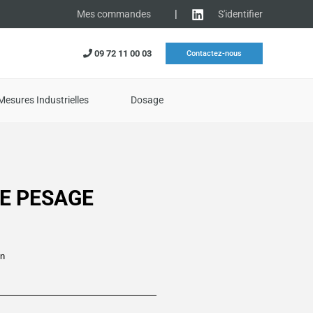
|
S'identifier
Mes commandes
09 72 11 00 03
Contactez-nous
Mesures Industrielles
Dosage
E PESAGE
on
lage
e