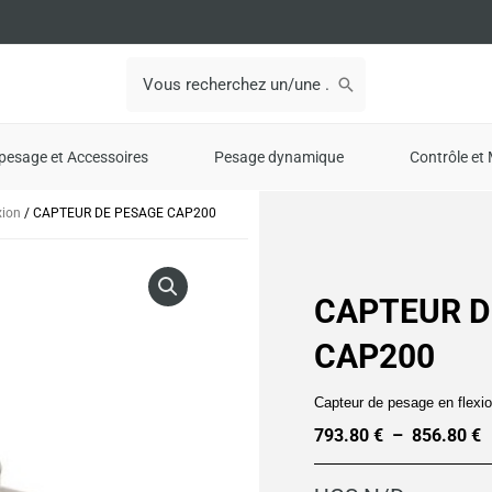
Search
for:
pesage et Accessoires
Pesage dynamique
Contrôle et 
xion
/ CAPTEUR DE PESAGE CAP200
CAPTEUR D
CAP200
Capteur de pesage en flexi
793.80
€
–
856.80
€
P
d