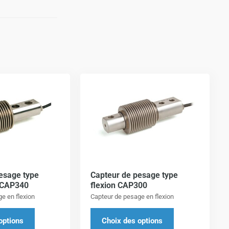
Ce
Ce
produit
produit
a
a
plusieurs
plusieurs
variations.
variations.
Les
Les
options
options
esage type
Capteur de pesage type
peuvent
peuvent
e CAP340
flexion CAP300
être
être
e en flexion
Capteur de pesage en flexion
choisies
choisies
sur
sur
options
Choix des options