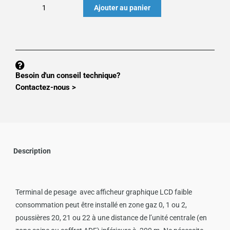
quantité
Ajouter au panier
de
TERMINAL
A
DISTANCE
MT302
Besoin d'un conseil technique?
ATEX
Contactez-nous >
POUR
MS300
Description
Terminal de pesage avec afficheur graphique LCD faible
consommation peut être installé en zone gaz 0, 1 ou 2,
poussières 20, 21 ou 22 à une distance de l’unité centrale (en