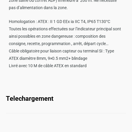
zone saine ou coffret ADF) inférieure à 200 m. Ne nécessite
pas d’alimentation dans la zone.
Homologation : ATEX : II 1 GD EEx ia IIC T4, IP65 T130°C
Toutes les opérations effectuées sur l’indicateur principal sont
ainsi possibles en zone dangereuse : composition des
consigne, recette, programmation , arrêt, départ cycle…
Câble obligatoire pour liaison capteur ou terminal SI : Type
ATEX diamètre 8mm, 9×0.5 mm2+ blindage
Livré avec 10 M de câble ATEX en standard
Telechargement