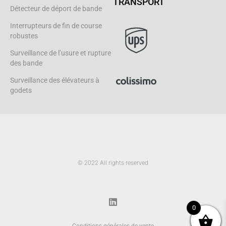
TRANSPORT
Détecteur de déport de bande
Interrupteurs de fin de course
robustes
Surveillance de l’usure et rupture
des bande
Surveillance des élévateurs à
godets
© 2022 All rights reserved
L
i
n
k
0
e