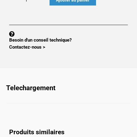
de
Option
MS300
:
4
Besoin d'un conseil technique?
SORTIE
Contactez-nous >
ANALOGIQUES
4-
20mA
MS300xAOUC4
Telechargement
Produits similaires