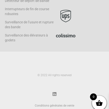
Détecteur de déport de bande
Interrupteurs de fin de course
robustes
Surveillance de l’usure et rupture
des bande
Surveillance des élévateurs à
godets
© 2022 All rights reserved
L
i
n
k
0
e
d
Conditions générales de vente