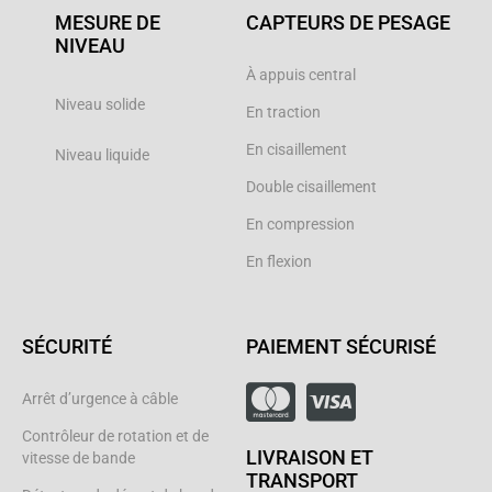
MESURE DE
CAPTEURS DE PESAGE
NIVEAU
À appuis central
Niveau solide
En traction
En cisaillement
Niveau liquide
Double cisaillement
En compression
En flexion
SÉCURITÉ
PAIEMENT SÉCURISÉ
Arrêt d’urgence à câble
Contrôleur de rotation et de
LIVRAISON ET
vitesse de bande
TRANSPORT