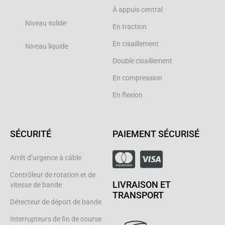
À appuis central
Niveau solide
En traction
En cisaillement
Niveau liquide
Double cisaillement
En compression
En flexion
SÉCURITÉ
PAIEMENT SÉCURISÉ
Arrêt d’urgence à câble
Contrôleur de rotation et de
LIVRAISON ET
vitesse de bande
TRANSPORT
Détecteur de déport de bande
Interrupteurs de fin de course