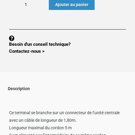
quantité
Ajouter au panier
de
TERMINAL
A
LOCAL
MT301
Besoin d'un conseil technique?
POUR
Contactez-nous >
MS300
(5M)
Description
Ce terminal se branche sur un connecteur de l’unité centrale
avec un câble de longueur de 1,80m.
Longueur maximal du cordon 5 m