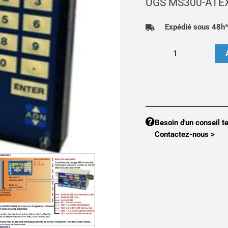
UGS
MS300-ATE
Expédié sous 48h
quantité
de
Contrôleur
de
pesage
MS300-
Besoin d'un conseil t
ATEX
Contactez-nous >
MS300-
ATEX