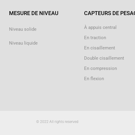
MESURE DE NIVEAU
CAPTEURS DE PESA
À appuis central
Niveau solide
En traction
Niveau liquide
En cisaillement
Double cisaillement
En compression
En flexion
© 2022 All rights reserved