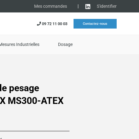
|
S'identifier
Mes commandes
09 72 11 00 03
Contactez-nous
Mesures Industrielles
Dosage
de pesage
X MS300-ATEX