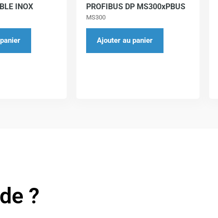
BLE INOX
PROFIBUS DP MS300xPBUS
MS300
 panier
Ajouter au panier
ide ?