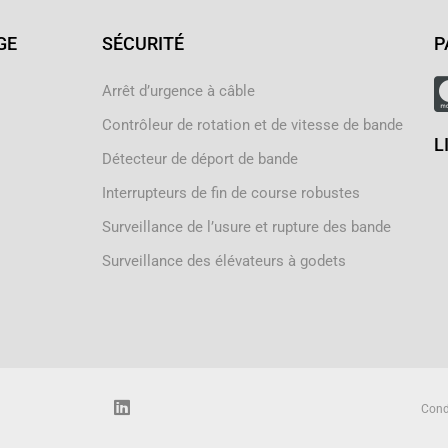
GE
SÉCURITÉ
P
Arrêt d’urgence à câble
Contrôleur de rotation et de vitesse de bande
L
Détecteur de déport de bande
Interrupteurs de fin de course robustes
Surveillance de l’usure et rupture des bande
Surveillance des élévateurs à godets
L
Cond
i
n