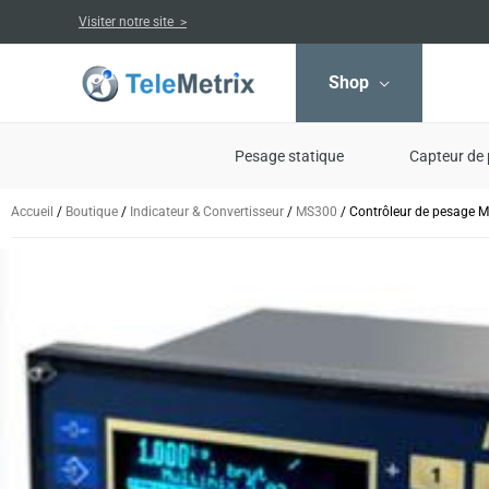
Aller
Visiter notre site >
au
contenu
Shop
Pesage statique
Capteur de 
Accueil
/
Boutique
/
Indicateur & Convertisseur
/
MS300
/ Contrôleur de pesage