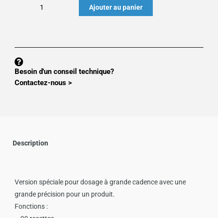
quantité
Ajouter au panier
de
PROGRAMME
MS100
:
APPLI
Besoin d'un conseil technique?
DOSAGE
Contactez-nous >
MONOPRODUIT
MS100zDOSAGEM
Description
Version spéciale pour dosage à grande cadence avec une
grande précision pour un produit.
Fonctions :