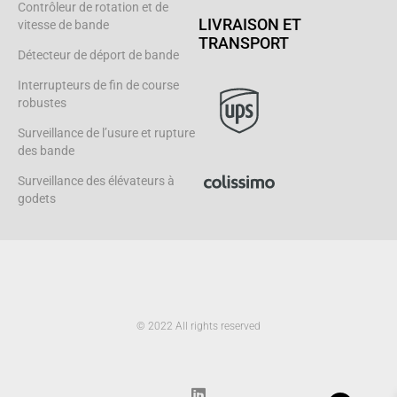
Contrôleur de rotation et de
LIVRAISON ET
vitesse de bande
TRANSPORT
Détecteur de déport de bande
Interrupteurs de fin de course
robustes
Surveillance de l’usure et rupture
des bande
Surveillance des élévateurs à
godets
© 2022 All rights reserved
L
i
n