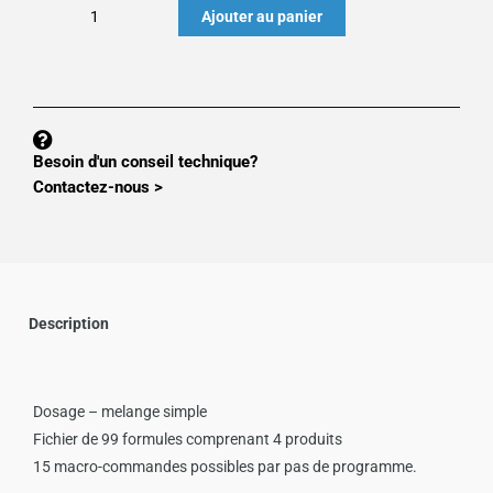
quantité
Ajouter au panier
de
PROGRAMME
MS100
:
APPLI
Besoin d'un conseil technique?
TRIEUSE
Contactez-nous >
PONDERALE
Description
Dosage – melange simple
Fichier de 99 formules comprenant 4 produits
15 macro-commandes possibles par pas de programme.