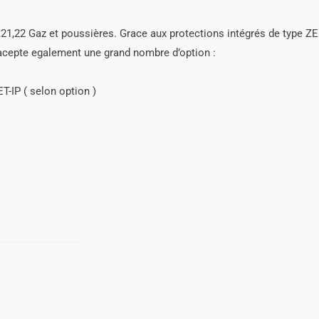
MS100XTAC
1,22 Gaz et poussières. Grace aux protections intégrés de type ZEN
acepte egalement une grand nombre d’option :
IP ( selon option )