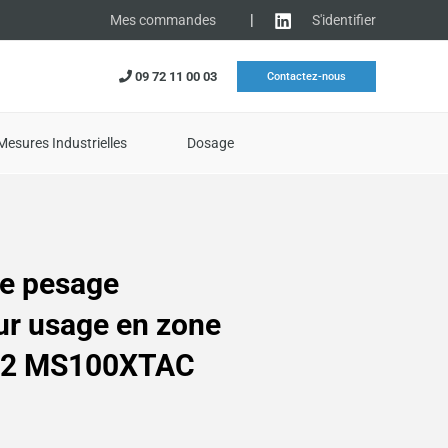
|
S'identifier
Mes commandes
09 72 11 00 03
Contactez-nous
Mesures Industrielles
Dosage
de pesage
r usage en zone
,22 MS100XTAC