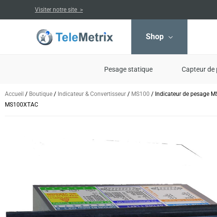
Aller
Visiter notre site >
au
contenu
Shop
Pesage statique
Capteur de 
Accueil
/
Boutique
/
Indicateur & Convertisseur
/
MS100
/ Indicateur de pesage 
MS100XTAC