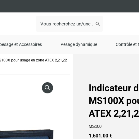
Search
for:
pesage et Accessoires
Pesage dynamique
Contrôle et 
MS100X pour usage en zone ATEX 2,21,22
Indicateur 
MS100X pou
ATEX 2,21
MS100
1,601.00
€