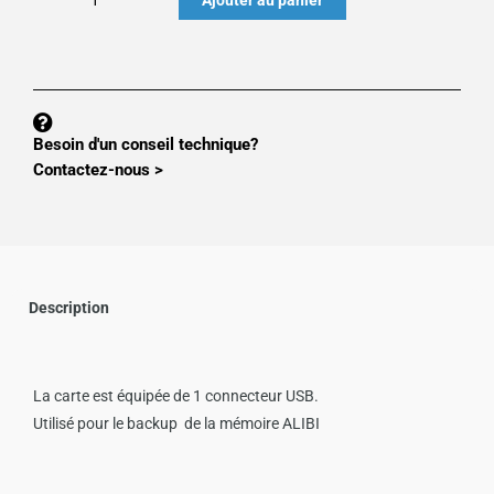
de
Option
MS100
:
CARTE
Besoin d'un conseil technique?
SORTIE
Contactez-nous >
POUR
CLE
USB
MS100xUSB
Description
La carte est équipée de 1 connecteur USB.
Utilisé pour le backup de la mémoire ALIBI