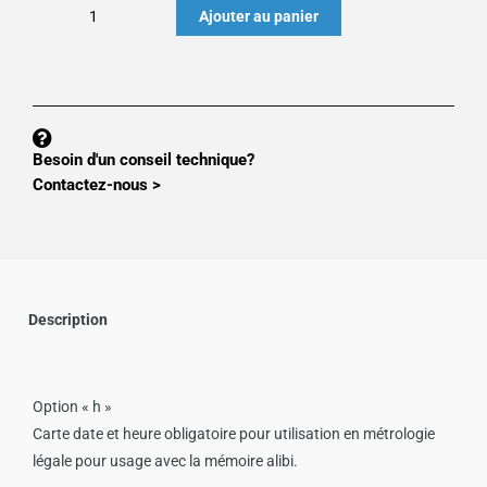
quantité
Ajouter au panier
de
Option
MS100
:
HORODATEUR
Besoin d'un conseil technique?
MS100xHORODATEUR
Contactez-nous >
Description
Option « h »
Carte date et heure obligatoire pour utilisation en métrologie
légale pour usage avec la mémoire alibi.