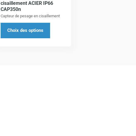
cisaillement ACIER IP66
être
CAP350n
choisies
Capteur de pesage en cisaillement
sur
Choix des options
la
page
du
produit