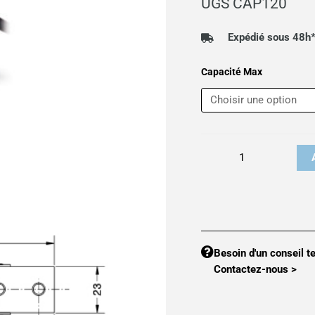
UGS
CAP120
p
2
Expédié sous 48h
à
quantité
Capacité Max
2
de
Capteur
de
pesage
appuis
central
CAP120
Besoin d'un conseil t
Contactez-nous >