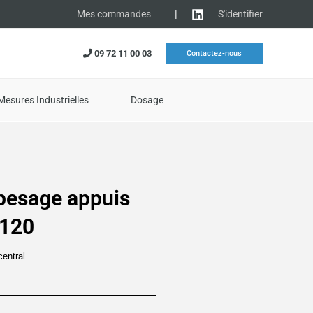
|
S'identifier
Mes commandes
09 72 11 00 03
Contactez-nous
Mesures Industrielles
Dosage
pesage appuis
P120
entral
lage
e