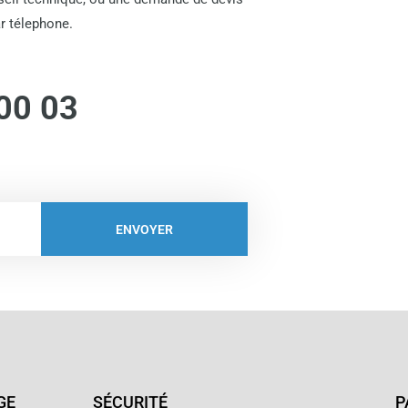
r télephone.
00 03
ENVOYER
GE
SÉCURITÉ
P