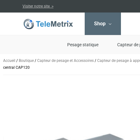
Aller
Visiter notre site >
au
contenu
Shop
Pesage statique
Capteur de 
Accueil
/
Boutique
/
Capteur de pesage et Accessoires
/
Capteur de pesage à appu
central CAP120