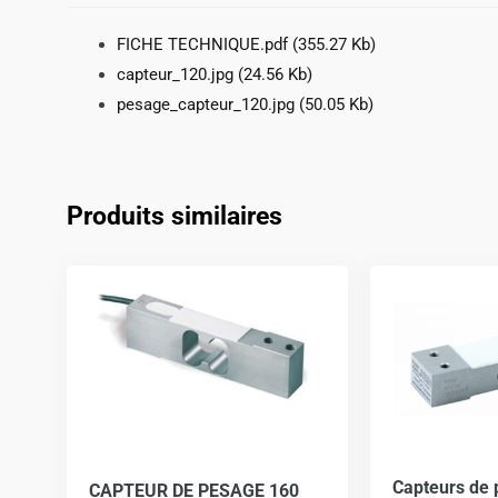
FICHE TECHNIQUE.pdf
(355.27 Kb)
capteur_120.jpg
(24.56 Kb)
pesage_capteur_120.jpg
(50.05 Kb)
Produits similaires
Ce
produit
a
plusieurs
variations.
Les
options
Capteurs de 
peuvent
CAPTEUR DE PESAGE 160