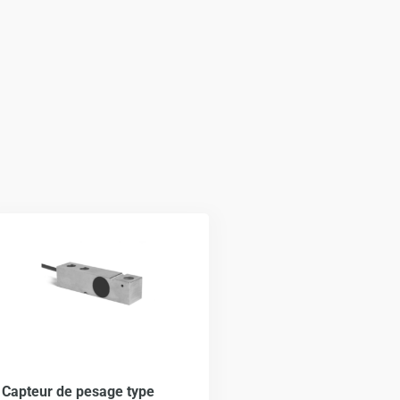
Ce
produit
a
plusieurs
variations.
Les
options
Capteur de pesage type
peuvent