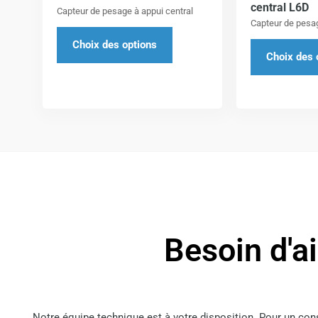
central L6D
Capteur de pesage à appui central
être
Capteur de pesag
choisies
Choix des options
sur
Choix des 
la
page
du
produit
Besoin d'a
Notre équipe technique est à votre disposition. Pour un co