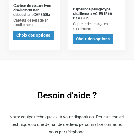
Les
Les
Capteur de pesage type
Capteur de pesage type
cisaillement non
options
options
cisaillement ACIER IP66
débouchant CAP350ta
CAP350n
peuvent
peuvent
Capteur de pesage en
Capteur de pesage en
cisaillement
être
être
cisaillement
Choix des options
choisies
choisies
Choix des options
sur
sur
la
la
page
page
du
du
produit
produit
Besoin d'aide ?
Notre équipe technique est à votre disposition. Pour un conseil
technique, ou une demande de devis personnalisé, contactez
nous par télephone.