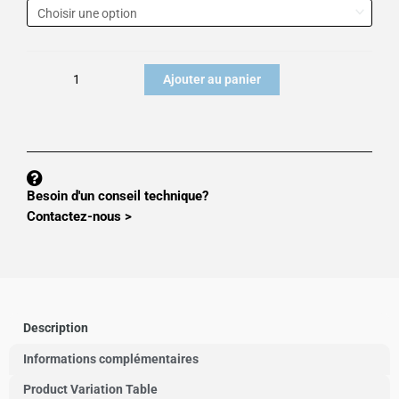
de
Capteur
de
pesage
Ajouter au panier
VPG
1130-
C3
Besoin d'un conseil technique?
Contactez-nous >
Description
Informations complémentaires
Product Variation Table