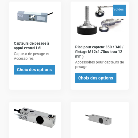
Ce
Ce
Soldes !
produit
produit
a
a
plusieurs
plusieurs
variations.
variations.
Les
Les
Capteurs de pesage à
Pied pour capteur 350 / 340 (
appui central L6L
options
options
filetage M12x1.75ou trou 12
Capteur de pesage et
mm )
peuvent
peuvent
Accessoires
Accessoires pour capteurs de
être
être
pesage
Choix des options
choisies
choisies
Choix des options
sur
sur
la
la
page
page
du
du
Ce
Ce
produit
produit
produit
produit
a
a
plusieurs
plusieurs
variations.
variations.