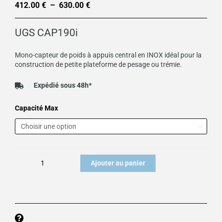
412.00
€
–
630.00
€
Plage
de
UGS
CAP190i
prix :
412.00 €
Mono-capteur de poids à appuis central en INOX idéal pour la
construction de petite plateforme de pesage ou trémie.
à
630.00 €
Expédié sous 48h*
quantité
Capacité Max
de
Capteur
de
pesage
Ajouter au panier
appuis
central
INOX
CAP190i