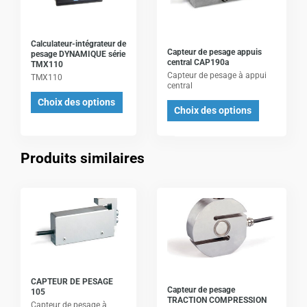
plusieurs
plusieurs
variations.
variations.
Les
Les
Calculateur-intégrateur de
Capteur de pesage appuis
pesage DYNAMIQUE série
options
options
central CAP190a
TMX110
Capteur de pesage à appui
peuvent
peuvent
TMX110
central
être
être
Choix des options
Choix des options
choisies
choisies
sur
sur
la
la
Produits similaires
page
page
du
du
Ce
Ce
produit
produit
produit
produit
a
a
plusieurs
plusieurs
variations.
variations.
Les
Les
CAPTEUR DE PESAGE
Capteur de pesage
105
options
options
TRACTION COMPRESSION
Capteur de pesage à