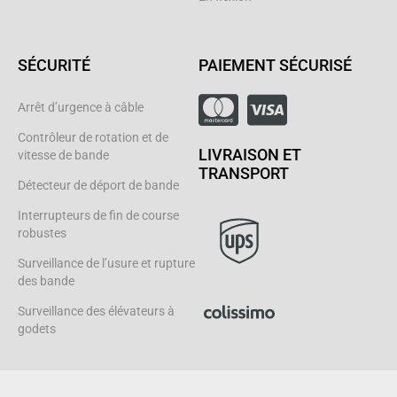
SÉCURITÉ
PAIEMENT SÉCURISÉ
Arrêt d’urgence à câble
Contrôleur de rotation et de
LIVRAISON ET
vitesse de bande
TRANSPORT
Détecteur de déport de bande
Interrupteurs de fin de course
robustes
Surveillance de l’usure et rupture
des bande
Surveillance des élévateurs à
godets