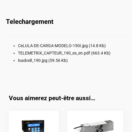
Telechargement
CeLULA-DE-CARGA-MODELO-190I.jpg
(14.8 Kb)
TELEMETRIX_CAPTEUR_190_es_en.pdf
(663.4 Kb)
loadcell_190.jpg
(59.56 Kb)
Vous aimerez peut-être aussi…
Ce
Ce
produit
produit
a
a