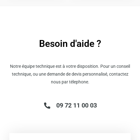
page
page
du
du
produit
produit
Besoin d'aide ?
Notre équipe technique est à votre disposition. Pour un conseil
technique, ou une demande de devis personnalisé, contactez
nous par télephone.
09 72 11 00 03
Email