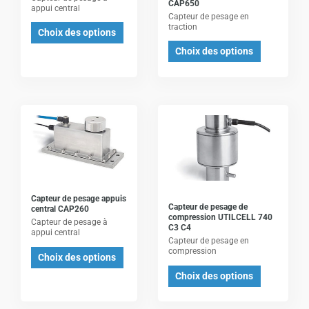
CAP650
peuvent
peuvent
appui central
Capteur de pesage en
être
être
traction
Choix des options
choisies
choisies
Choix des options
sur
sur
la
la
page
page
du
du
Ce
Ce
produit
produit
produit
produit
a
a
plusieurs
plusieurs
variations.
variations.
Les
Les
Capteur de pesage appuis
Capteur de pesage de
central CAP260
options
options
compression UTILCELL 740
Capteur de pesage à
C3 C4
peuvent
peuvent
appui central
Capteur de pesage en
être
être
compression
Choix des options
choisies
choisies
Choix des options
sur
sur
la
la