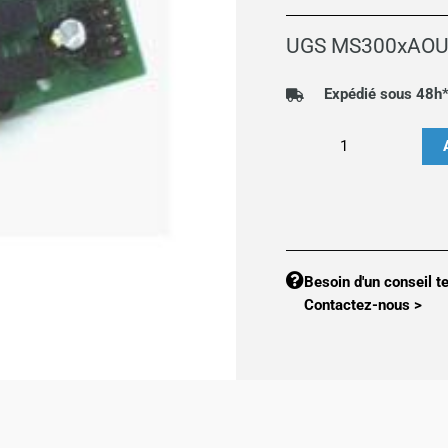
UGS
MS300xAOU
Expédié sous 48h
quantité
de
Option
MS300
:
4
Besoin d'un conseil t
SORTIES
Contactez-nous >
ANALOGIQUES
0-
10V
MS300xAOUV4