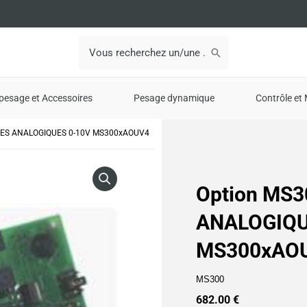
Search
for:
pesage et Accessoires
Pesage dynamique
Contrôle et 
RTIES ANALOGIQUES 0-10V MS300xAOUV4
Option MS3
ANALOGIQU
MS300xAO
MS300
682.00
€