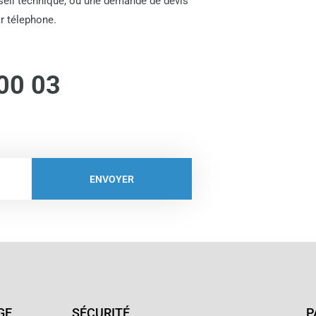
nseil technique, ou une demande de devis
r télephone.
00 03
ENVOYER
GE
SÉCURITÉ
P