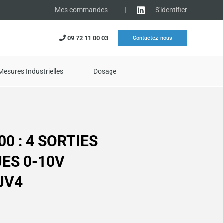
|
S'identifier
Mes commandes
09 72 11 00 03
Contactez-nous
Mesures Industrielles
Dosage
00 : 4 SORTIES
ES 0-10V
UV4