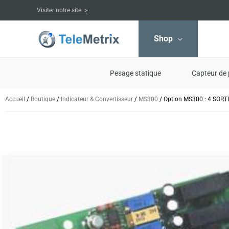
Aller
Visiter notre site >
au
contenu
Shop
Pesage statique
Capteur de 
Accueil
/
Boutique
/
Indicateur & Convertisseur
/
MS300
/ Option MS300 : 4 SO