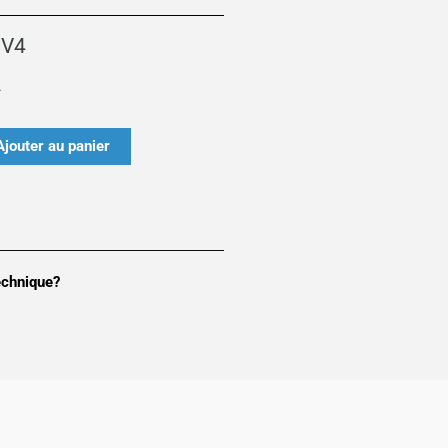
V4
*
Ajouter au panier
echnique?