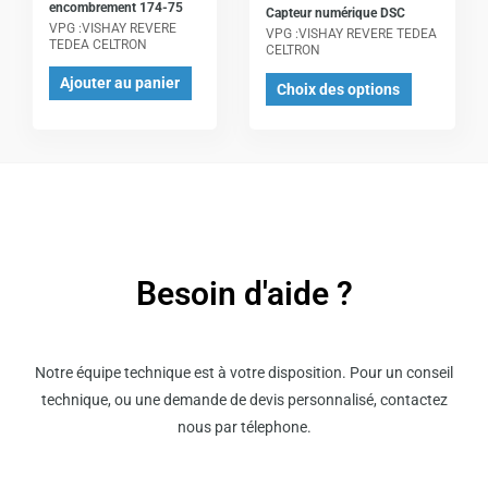
options
encombrement 174-75
Capteur numérique DSC
peuvent
VPG :VISHAY REVERE
VPG :VISHAY REVERE TEDEA
TEDEA CELTRON
CELTRON
être
choisies
Ajouter au panier
Choix des options
sur
la
page
du
produit
Besoin d'aide ?
Notre équipe technique est à votre disposition. Pour un conseil
technique, ou une demande de devis personnalisé, contactez
nous par télephone.