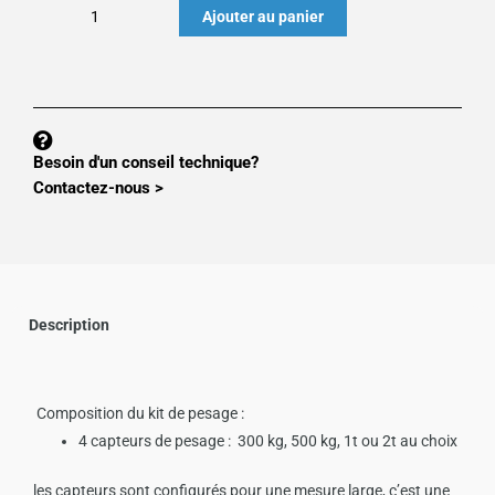
quantité
Ajouter au panier
de
PACK
"EXPRESS"
KIT
DE
Besoin d'un conseil technique?
PESAGE
Contactez-nous >
COMPLET
Description
Composition du kit de pesage :
4 capteurs de pesage : 300 kg, 500 kg, 1t ou 2t au choix
les capteurs sont configurés pour une mesure large, c’est une