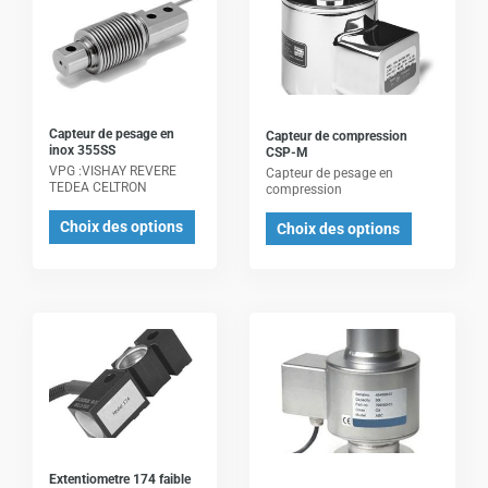
produit
produit
a
a
plusieurs
plusieurs
variations.
variations.
Les
Les
Capteur de pesage en
Capteur de compression
options
options
inox 355SS
CSP-M
VPG :VISHAY REVERE
Capteur de pesage en
peuvent
peuvent
TEDEA CELTRON
compression
être
être
Choix des options
Choix des options
choisies
choisies
sur
sur
la
la
page
page
Ce
du
du
produit
produit
produit
a
plusieurs
variations.
Les
Extentiometre 174 faible