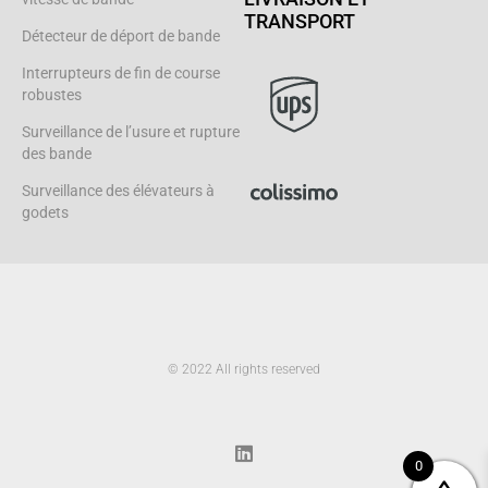
TRANSPORT
Détecteur de déport de bande
Interrupteurs de fin de course
robustes
Surveillance de l’usure et rupture
des bande
Surveillance des élévateurs à
godets
© 2022 All rights reserved
L
i
n
k
0
e