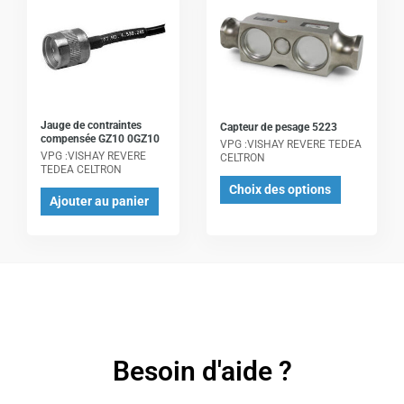
produit
a
plusieurs
variations.
Les
Jauge de contraintes
Capteur de pesage 5223
options
compensée GZ10 0GZ10
VPG :VISHAY REVERE TEDEA
peuvent
VPG :VISHAY REVERE
CELTRON
TEDEA CELTRON
être
Choix des options
choisies
Ajouter au panier
sur
la
page
du
produit
Besoin d'aide ?