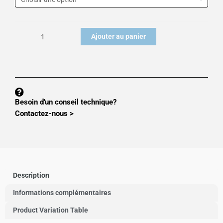
Capteur
numérique
DSC
Ajouter au panier
Besoin d'un conseil technique?
Contactez-nous >
Description
Informations complémentaires
Product Variation Table