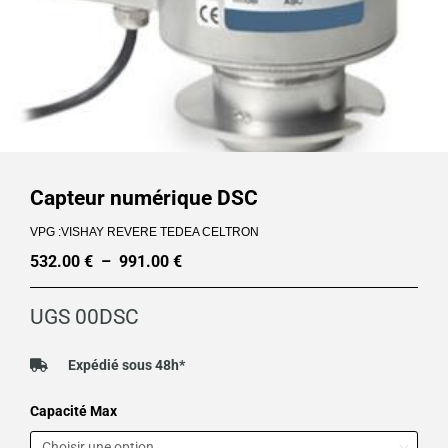
Capteur numérique DSC
VPG :VISHAY REVERE TEDEA CELTRON
532.00
€
–
991.00
€
Plage
de
UGS
00DSC
prix :
532.00 €
Expédié sous 48h*
à
quantité
Capacité Max
991.00 €
de