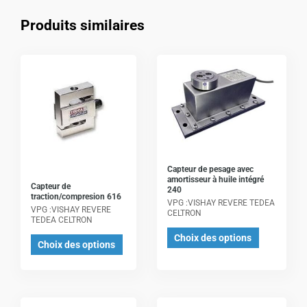
Produits similaires
Ce
Ce
produit
produit
a
a
plusieurs
plusieurs
variations.
variations.
Les
Les
options
options
Capteur de pesage avec
amortisseur à huile intégré
peuvent
peuvent
Capteur de
240
traction/compresion 616
être
être
VPG :VISHAY REVERE TEDEA
VPG :VISHAY REVERE
CELTRON
choisies
choisies
TEDEA CELTRON
sur
sur
Choix des options
Choix des options
la
la
page
page
du
du
produit
produit
Ce