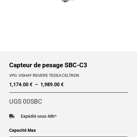
Capteur de pesage SBC-C3
VPG :VISHAY REVERE TEDEA CELTRON
1,174.00
€
–
1,989.00
€
Plage
de
UGS
00SBC
prix :
1,174.00 €
Expédié sous 48h*
à
quantité
Capacité Max
1,989.00 €