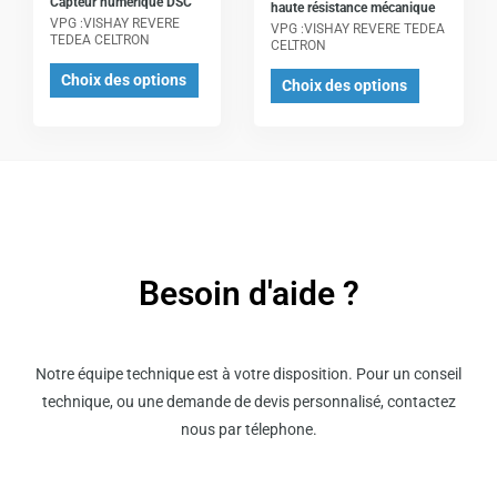
Capteur numérique DSC
options
options
haute résistance mécanique
VPG :VISHAY REVERE
VPG :VISHAY REVERE TEDEA
peuvent
peuvent
TEDEA CELTRON
CELTRON
être
être
Choix des options
Choix des options
choisies
choisies
sur
sur
la
la
page
page
du
du
produit
produit
Besoin d'aide ?
Notre équipe technique est à votre disposition. Pour un conseil
technique, ou une demande de devis personnalisé, contactez
nous par télephone.