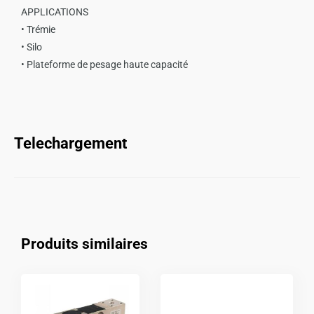
APPLICATIONS
• Trémie
• Silo
• Plateforme de pesage haute capacité
Telechargement
Produits similaires
Ce
Ce
produit
produit