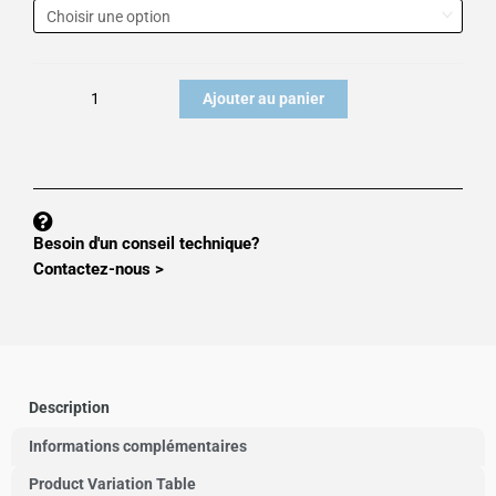
de
Capteur
de
pesage
Ajouter au panier
SBC-
C3
Besoin d'un conseil technique?
Contactez-nous >
Description
Informations complémentaires
Product Variation Table