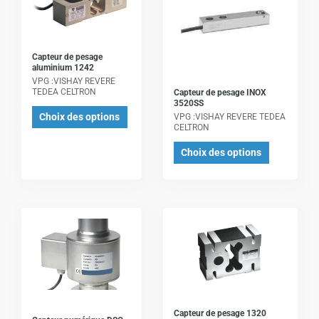
a
a
plusieurs
plusieurs
variations.
variations.
Les
Les
Capteur de pesage
aluminium 1242
options
options
VPG :VISHAY REVERE
peuvent
peuvent
TEDEA CELTRON
Capteur de pesage INOX
3520SS
être
être
Choix des options
VPG :VISHAY REVERE TEDEA
choisies
choisies
CELTRON
sur
sur
Choix des options
la
la
page
page
du
du
Ce
Ce
produit
produit
produit
produit
a
a
plusieurs
plusieurs
variations.
variations.
Les
Les
Capteur de pesage 1320