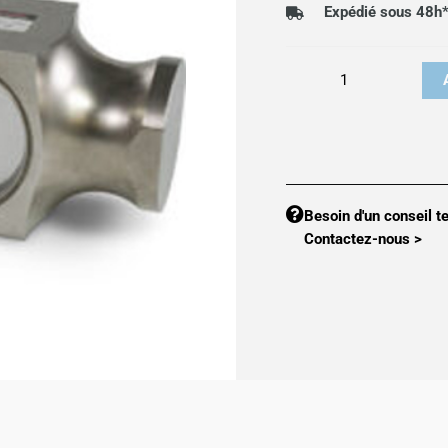
Expédié sous 48h
quantité
de
Capteur
de
pesage
5223
Besoin d'un conseil t
Contactez-nous >