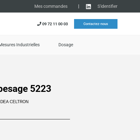
|
S'identifier
Mes commandes
09 72 11 00 03
Contactez-nous
Mesures Industrielles
Dosage
 pesage 5223
EDEA CELTRON