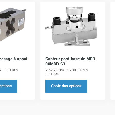
Ce
Ce
produit
produit
a
a
plusieurs
plusieurs
variations.
variations.
Les
Les
options
options
peuvent
peuvent
pesage à appui
Capteur pont-bascule MDB
être
être
00MDB-C3
choisies
choisies
EVERE TEDEA
VPG :VISHAY REVERE TEDEA
sur
sur
CELTRON
la
la
options
Choix des options
page
page
du
du
produit
produit