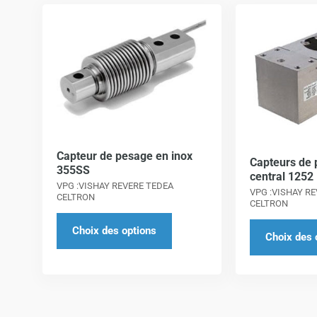
Ce
produit
a
plusieurs
variations.
Les
options
peuvent
Capteur de pesage en inox
Capteurs de 
être
355SS
central 1252
choisies
VPG :VISHAY REVERE TEDEA
VPG :VISHAY R
CELTRON
sur
CELTRON
la
Choix des options
Choix des 
page
du
produit