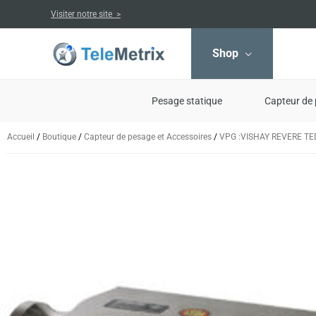
Aller
Visiter notre site >
au
contenu
Shop
Pesage statique
Capteur de 
Accueil
/
Boutique
/
Capteur de pesage et Accessoires
/
VPG :VISHAY REVERE T