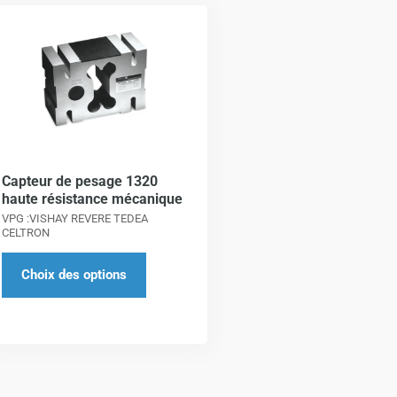
Ce
produit
a
plusieurs
variations.
Les
options
Capteur de pesage 1320
peuvent
haute résistance mécanique
être
VPG :VISHAY REVERE TEDEA
choisies
CELTRON
sur
Choix des options
la
page
du
produit