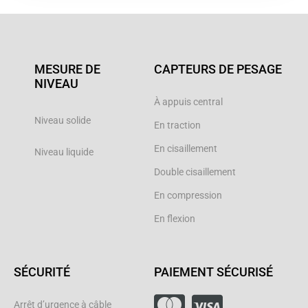
MESURE DE
CAPTEURS DE PESAGE
NIVEAU
À appuis central
Niveau solide
En traction
En cisaillement
Niveau liquide
Double cisaillement
En compression
En flexion
SÉCURITÉ
PAIEMENT SÉCURISÉ
Arrêt d’urgence à câble