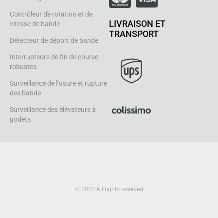
Contrôleur de rotation et de
LIVRAISON ET
vitesse de bande
TRANSPORT
Détecteur de déport de bande
Interrupteurs de fin de course
robustes
Surveillance de l’usure et rupture
des bande
Surveillance des élévateurs à
godets
© 2022 All rights reserved
L
i