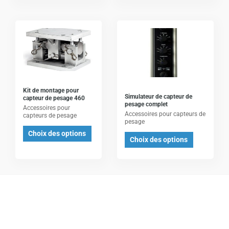
la
la
page
page
Ce
Ce
du
du
produit
produit
produit
produit
a
a
plusieurs
plusieurs
variations.
variations.
Les
Les
Kit de montage pour
Simulateur de capteur de
capteur de pesage 460
options
options
pesage complet
Accessoires pour
Accessoires pour capteurs de
peuvent
peuvent
capteurs de pesage
pesage
être
être
Choix des options
Choix des options
choisies
choisies
sur
sur
la
la
page
page
du
du
produit
produit