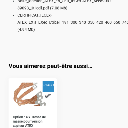
Boite_jonction_ATEX_En_CER_IECEx-ATEX_Acc89092-
89093_Utilcell.pdf
(7.08 Mb)
CERTIFICAT_IECEx-
ATEX_EXia_EXec_Utilcell_191_300_340_350_420_460_650_74
(4.94 Mb)
Vous aimerez peut-être aussi…
Soldes !
Option : 4 x Tresse de
masse pour version
capteur ATEX