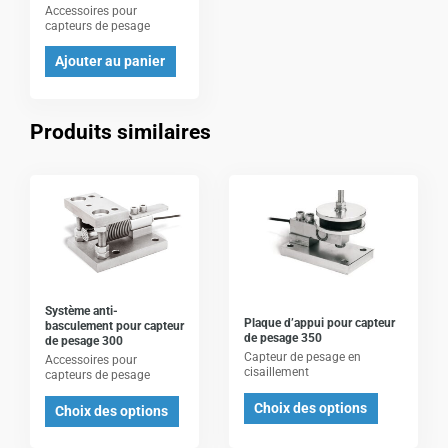
Accessoires pour
capteurs de pesage
Ajouter au panier
Produits similaires
Ce
Ce
produit
produit
a
a
plusieurs
plusieurs
variations.
variations.
Les
Les
Système anti-
Plaque d’appui pour capteur
basculement pour capteur
options
options
de pesage 350
de pesage 300
Capteur de pesage en
peuvent
peuvent
Accessoires pour
cisaillement
capteurs de pesage
être
être
Choix des options
Choix des options
choisies
choisies
sur
sur