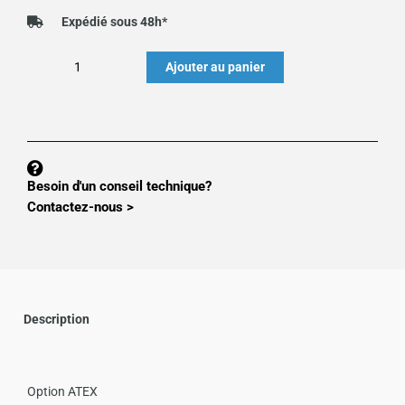
Expédié sous 48h*
quantité
Ajouter au panier
de
Option
:
version
ATEX
Besoin d'un conseil technique?
pour
Contactez-nous >
capteur
de
pesage
Description
Option ATEX