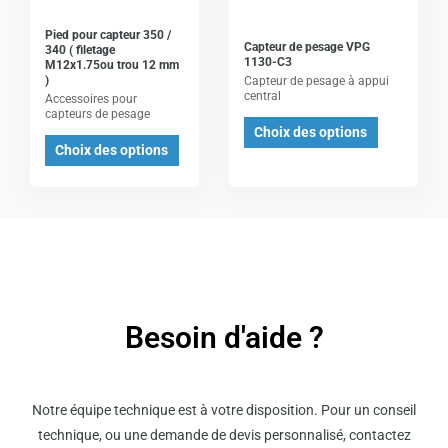
variations.
variations.
Les
Les
Pied pour capteur 350 /
Capteur de pesage VPG
340 ( filetage
options
options
1130-C3
M12x1.75ou trou 12 mm
)
Capteur de pesage à appui
peuvent
peuvent
central
Accessoires pour
être
être
capteurs de pesage
Choix des options
choisies
choisies
Choix des options
sur
sur
la
la
page
page
du
du
produit
produit
Besoin d'aide ?
Notre équipe technique est à votre disposition. Pour un conseil
technique, ou une demande de devis personnalisé, contactez