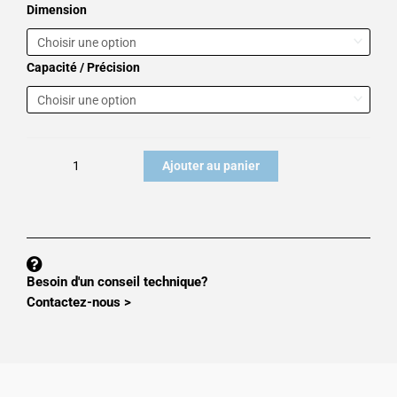
quantité
Dimension
de
Plateforme
Capacité / Précision
mono-
capteur
série
M
PFM
Ajouter au panier
600
Besoin d'un conseil technique?
Contactez-nous >