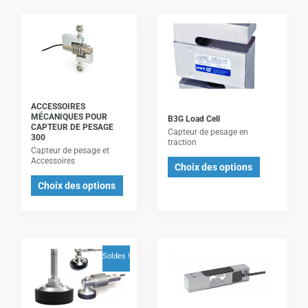
Ce
Ce
produit
produit
a
a
plusieurs
plusieurs
variations.
variations.
Les
Les
ACCESSOIRES
MÉCANIQUES POUR
B3G Load Cell
options
options
CAPTEUR DE PESAGE
Capteur de pesage en
300
peuvent
peuvent
traction
Capteur de pesage et
être
être
Accessoires
Choix des options
choisies
choisies
Choix des options
sur
sur
la
la
page
page
du
du
Ce
Ce
Soldes !
produit
produit
produit
produit
a
a
plusieurs
plusieurs