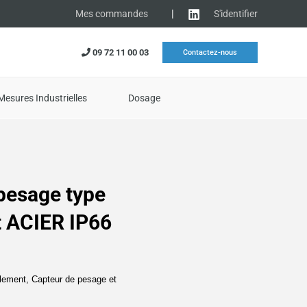
|
S'identifier
Mes commandes
09 72 11 00 03
Contactez-nous
Mesures Industrielles
Dosage
pesage type
t ACIER IP66
llement
,
Capteur de pesage et