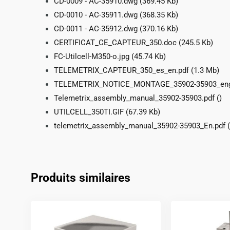
CD-0009 - AC-35910.dwg
(369.45 Kb)
CD-0010 - AC-35911.dwg
(368.35 Kb)
CD-0011 - AC-35912.dwg
(370.16 Kb)
CERTIFICAT_CE_CAPTEUR_350.doc
(245.5 Kb)
FC-Utilcell-M350-o.jpg
(45.74 Kb)
TELEMETRIX_CAPTEUR_350_es_en.pdf
(1.3 Mb)
TELEMETRIX_NOTICE_MONTAGE_35902-35903_eng
Telemetrix_assembly_manual_35902-35903.pdf
()
UTILCELL_350TI.GIF
(67.39 Kb)
telemetrix_assembly_manual_35902-35903_En.pdf
(
Produits similaires
Ce
produit