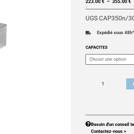
223.00
€
–
355.00
€
P
d
UGS
CAP350n/3
p
2
Expédié sous 48h
à
quantité
CAPACITES
3
de
Capteur
de
pesage
type
cisaillement
ACIER
IP66
CAP350n
Besoin d'un conseil t
Contactez-nous >