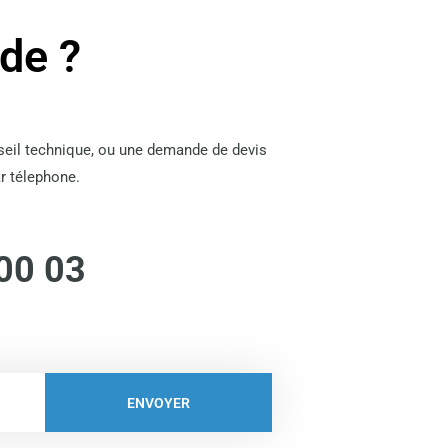
ide ?
nseil technique, ou une demande de devis
r télephone.
00 03
ENVOYER