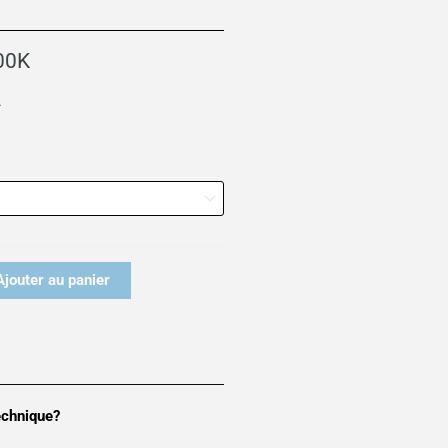
lage
e
00K
rix :
23.00 €
*
55.00 €
Ajouter au panier
echnique?