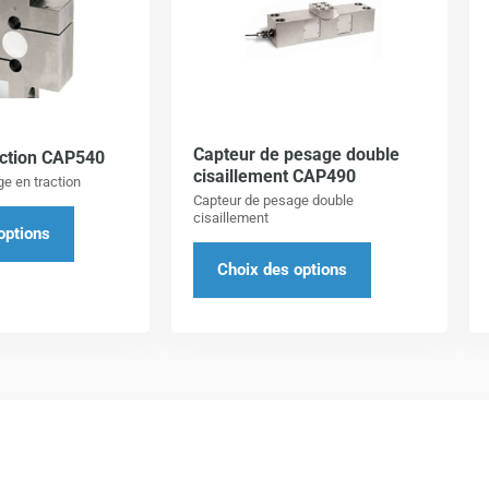
a
a
plusieurs
plusieurs
variations.
variations.
Les
Les
options
options
Capteur de pesage double
peuvent
peuvent
action CAP540
cisaillement CAP490
e en traction
être
être
Capteur de pesage double
choisies
choisies
cisaillement
options
sur
sur
Choix des options
la
la
page
page
du
du
produit
produit