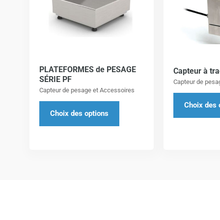
a
plusieurs
variations.
Les
options
PLATEFORMES de PESAGE
peuvent
Capteur à tr
SÉRIE PF
Capteur de pesag
être
Capteur de pesage et Accessoires
choisies
Choix des 
sur
Choix des options
la
page
du
produit