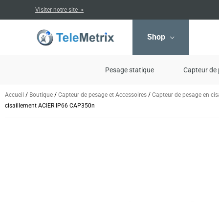
Aller
Visiter notre site >
au
contenu
Shop
Pesage statique
Capteur de 
Accueil
/
Boutique
/
Capteur de pesage et Accessoires
/
Capteur de pesage en cis
cisaillement ACIER IP66 CAP350n