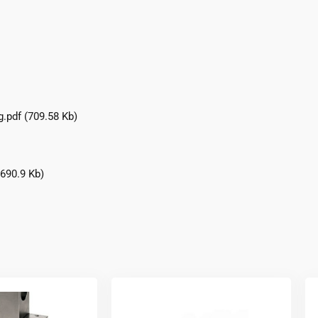
.pdf
(709.58 Kb)
690.9 Kb)
Ce
Ce
produit
produit