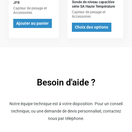
options
Sonde de niveau capacitive
JFR
série SA Haute Température
peuvent
Capteur de pesage et
Capteur de pesage et
Accessoires
être
Accessoires
Ajouter au panier
choisies
Choix des options
sur
la
page
du
produit
Besoin d'aide ?
Notre équipe technique est à votre disposition. Pour un conseil
technique, ou une demande de devis personnalisé, contactez
nous par télephone.