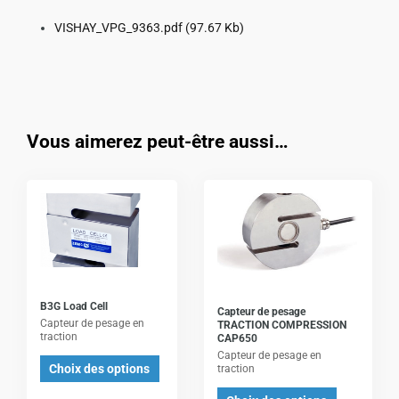
VISHAY_VPG_9363.pdf
(97.67 Kb)
Vous aimerez peut-être aussi…
Ce
Ce
produit
produit
a
a
plusieurs
plusieurs
variations.
variations.
Les
Les
B3G Load Cell
Capteur de pesage
options
options
Capteur de pesage en
TRACTION COMPRESSION
traction
CAP650
peuvent
peuvent
Capteur de pesage en
être
être
Choix des options
traction
choisies
choisies