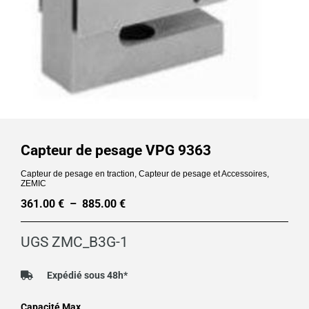
Capteur de pesage VPG 9363
Capteur de pesage en traction
,
Capteur de pesage et Accessoires
,
ZEMIC
361.00
€
–
885.00
€
Plage
de
UGS
ZMC_B3G-1
prix :
361.00 €
Expédié sous 48h*
à
quantité
Capacité Max