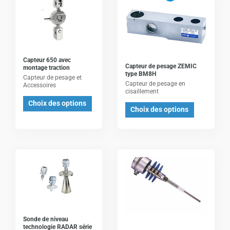
produit
produit
a
a
plusieurs
plusieurs
variations.
variations.
Les
Les
Capteur 650 avec
Capteur de pesage ZEMIC
montage traction
options
options
type BM8H
Capteur de pesage et
Capteur de pesage en
peuvent
peuvent
Accessoires
cisaillement
être
être
Choix des options
Choix des options
choisies
choisies
sur
sur
la
la
page
page
Ce
du
du
produit
produit
produit
a
plusieurs
variations.
Les
Sonde de niveau
technologie RADAR série