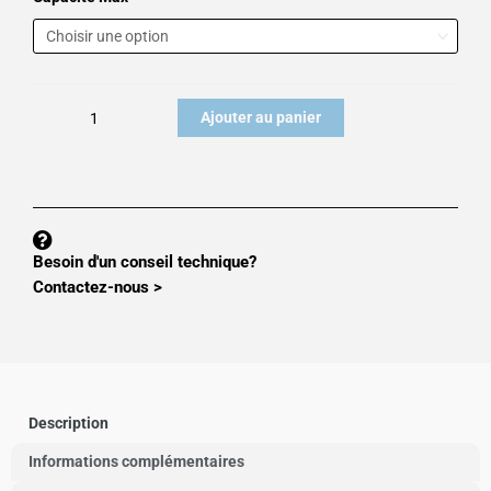
885.00 €
de
Capteur
de
pesage
Ajouter au panier
VPG
9363
Besoin d'un conseil technique?
Contactez-nous >
Description
Informations complémentaires