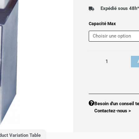
2
Expédié sous 48h
à
quantité
Capacité Max
5
de
B3G
Load
Cell
Besoin d'un conseil t
Contactez-nous >
duct Variation Table