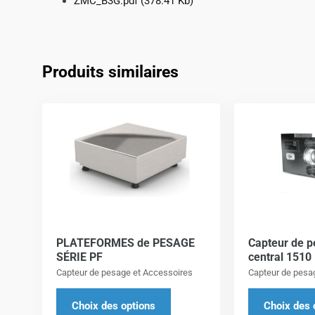
ZMC_B3G.pdf
(378.41 Kb)
Produits similaires
Ce
produit
a
plusieurs
variations.
Les
options
PLATEFORMES de PESAGE
Capteur de p
peuvent
SÉRIE PF
central 1510
être
Capteur de pesage et Accessoires
Capteur de pesa
choisies
sur
Choix des options
Choix des 