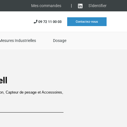
|
S'identifier
Mes commandes
09 72 11 00 03
Contactez-nous
Mesures Industrielles
Dosage
ll
on
,
Capteur de pesage et Accessoires
,
lage
e
rix :