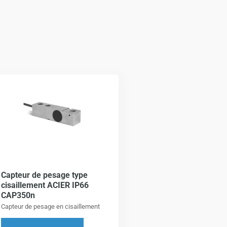
Ce
produit
a
plusieurs
variations.
Les
options
Capteur de pesage type
peuvent
cisaillement ACIER IP66
être
CAP350n
choisies
Capteur de pesage en cisaillement
sur