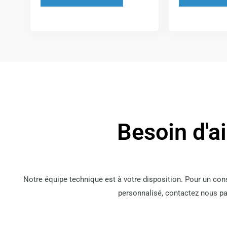
la
page
du
produit
Besoin d'a
Notre équipe technique est à votre disposition. Pour un co
personnalisé, contactez nous pa