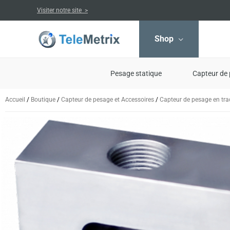
Aller
Visiter notre site >
au
contenu
Shop
Pesage statique
Capteur de 
Accueil
/
Boutique
/
Capteur de pesage et Accessoires
/
Capteur de pesage en tra