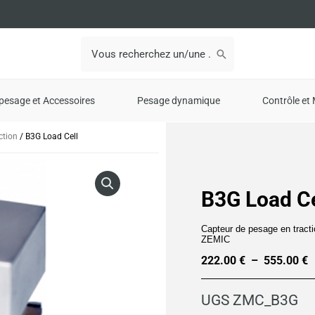
Search
for:
pesage et Accessoires
Pesage dynamique
Contrôle et 
ction
/ B3G Load Cell
B3G Load Ce
Capteur de pesage en tracti
ZEMIC
222.00
€
–
555.00
€
P
d
UGS
ZMC_B3G
p