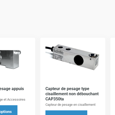
Ce
Ce
produit
produit
a
a
plusieurs
plusieurs
variations.
variations.
Les
Les
options
options
esage appuis
Capteur de pesage type
peuvent
peuvent
cisaillement non débouchant
être
être
CAP350ta
ge et Accessoires
choisies
choisies
Capteur de pesage en cisaillement
sur
sur
options