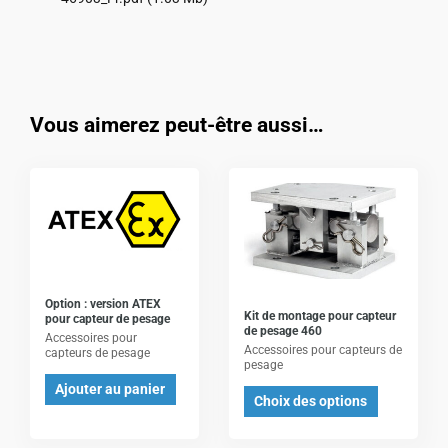
Vous aimerez peut-être aussi…
Ce
produit
a
plusieurs
variations.
Les
Option : version ATEX
Kit de montage pour capteur
pour capteur de pesage
options
de pesage 460
Accessoires pour
Accessoires pour capteurs de
peuvent
capteurs de pesage
pesage
être
Ajouter au panier
Choix des options
choisies
sur