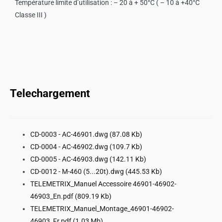
Température limite d’utilisation : – 20 à + 50°C ( – 10 à +40°C
Classe III )
Telechargement
CD-0003 - AC-46901.dwg
(87.08 Kb)
CD-0004 - AC-46902.dwg
(109.7 Kb)
CD-0005 - AC-46903.dwg
(142.11 Kb)
CD-0012 - M-460 (5...20t).dwg
(445.53 Kb)
TELEMETRIX_Manuel Accessoire 46901-46902-
46903_En.pdf
(809.19 Kb)
TELEMETRIX_Manuel_Montage_46901-46902-
46903_Fr.pdf
(1.03 Mb)