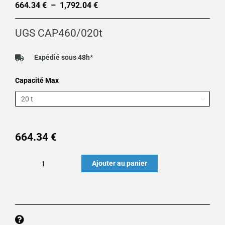
664.34
€
–
1,792.04
€
Plage
de
UGS
CAP460/020t
prix :
664.34 €
Expédié sous 48h*
à
quantité
Capacité Max
1,792.04 €
de
Capteur
de
pesage
664.34
€
double
cisaillement
Ajouter au panier
CAP460