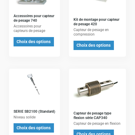
plusieurs
plusieurs
variations.
variations.
Les
Les
Accessoires pour capteur
Kit de montage pour capteur
de pesage 740
options
options
de pesage 420
Accessoires pour
Capteur de pesage en
peuvent
peuvent
capteurs de pesage
compression
être
être
Choix des options
Choix des options
choisies
choisies
sur
sur
la
la
page
page
Ce
Ce
du
du
produit
produit
produit
produit
a
a
plusieurs
plusieurs
variations.
variations.
Les
Les
SERIE SB2100 (Standard)
Capteur de pesage type
options
options
Niveau solide
flexion série CAP340
Capteur de pesage en flexion
peuvent
peuvent
Choix des options
être
être
Choix des options