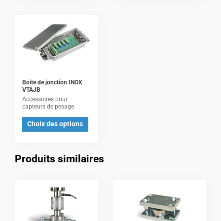
la
page
Ce
du
produit
produit
a
plusieurs
variations.
Les
Boite de jonction INOX
VTAJB
options
Accessoires pour
peuvent
capteurs de pesage
être
Choix des options
choisies
sur
la
Produits similaires
page
du
Ce
Ce
produit
produit
produit
a
a