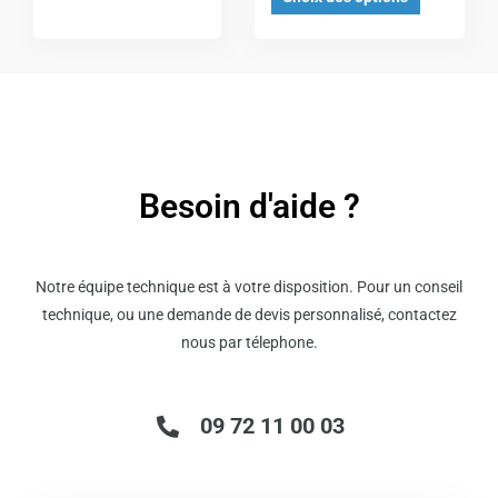
choisies
choisies
sur
sur
la
la
page
page
du
du
produit
produit
Besoin d'aide ?
Notre équipe technique est à votre disposition. Pour un conseil
technique, ou une demande de devis personnalisé, contactez
nous par télephone.
09 72 11 00 03