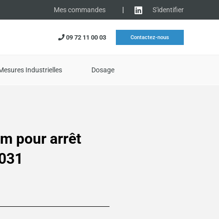
|
S'identifier
Mes commandes
09 72 11 00 03
Contactez-nous
Mesures Industrielles
Dosage
m pour arrêt
6031