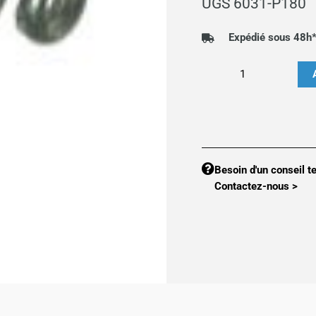
UGS
6031-P180
Expédié sous 48h
quantité
de
Piton
180
mm
pour
Besoin d'un conseil t
arrêt
Contactez-nous >
d'urgence
6031