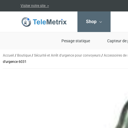
Aller
Visiter notre site >
au
contenu
Shop
Pesage statique
Capteur de 
Accueil
/
Boutique
/
Sécurité et Arrêt d'urgence pour convoyeurs
/
Accessoires de 
d’urgence 6031