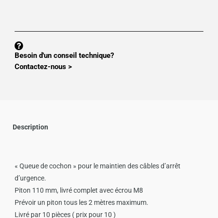
de
Piton
110
mm
arrêt
Besoin d'un conseil technique?
d'urgence
Contactez-nous >
6031
Description
« Queue de cochon » pour le maintien des câbles d’arrêt
d’urgence.
Piton 110 mm, livré complet avec écrou M8
Prévoir un piton tous les 2 mètres maximum.
Livré par 10 pièces ( prix pour 10 )