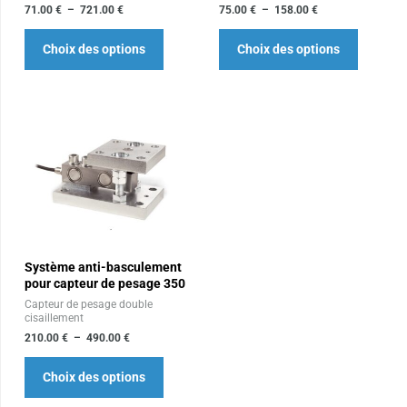
choisies
choisies
71.00
€
–
721.00
€
75.00
€
–
158.00
€
sur
sur
Choix des options
Choix des options
la
la
page
page
du
du
produit
produit
Plage
Ce
de
produit
prix :
210.00 €
a
à
plusieurs
490.00 €
variations.
Les
Système anti-basculement
options
pour capteur de pesage 350
peuvent
Capteur de pesage double
être
cisaillement
choisies
210.00
€
–
490.00
€
sur
Choix des options
la
page