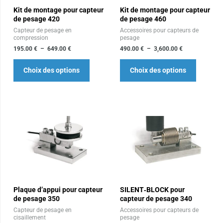
Kit de montage pour capteur
Kit de montage pour capteur
options
options
de pesage 420
de pesage 460
peuvent
peuvent
Capteur de pesage en
Accessoires pour capteurs de
être
être
compression
pesage
choisies
choisies
195.00
€
–
649.00
€
490.00
€
–
3,600.00
€
sur
sur
Choix des options
Choix des options
la
la
page
page
du
du
produit
produit
Plage
Plage
Ce
Ce
de
de
produit
produit
prix :
prix :
71.00 €
75.00 €
a
a
à
à
plusieurs
plusieur
721.00 €
158.00 €
variations.
variation
Les
Les
Plaque d’appui pour capteur
SILENT‐BLOCK pour
options
options
de pesage 350
capteur de pesage 340
peuvent
peuvent
Capteur de pesage en
Accessoires pour capteurs de
être
être
cisaillement
pesage