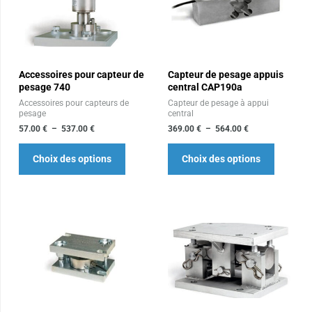
57.00 €
369.00 €
a
a
à
à
plusieurs
plusieur
537.00 €
564.00 €
variations.
variation
Les
Les
Accessoires pour capteur de
Capteur de pesage appuis
options
options
pesage 740
central CAP190a
peuvent
peuvent
Accessoires pour capteurs de
Capteur de pesage à appui
être
être
pesage
central
choisies
choisies
57.00
€
–
537.00
€
369.00
€
–
564.00
€
sur
sur
Choix des options
Choix des options
la
la
page
page
du
du
produit
produit
Plage
Plage
Ce
Ce
de
de
produit
produit
prix :
prix :
195.00 €
490.00 €
a
a
à
à
plusieurs
plusieur
649.00 €
3,600.00 €
variations.
variation
Les
Les