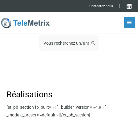
Aller
rmutateur
|
Contactez-nous
au
Mai
contenu
rmutateur
09 72 11 00 03
Men
nu
Search
for:
nu
Réalisations
[et_pb_section fb_built= »1″ _builder_version= »4.9.1″
_module_preset= »default »][/et_pb_section]