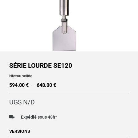
SÉRIE LOURDE SE120
Niveau solide
594.00
€
–
648.00
€
Plage
de
UGS
N/D
prix :
594.00 €
Expédié sous 48h*
à
quantité
VERSIONS
648.00 €