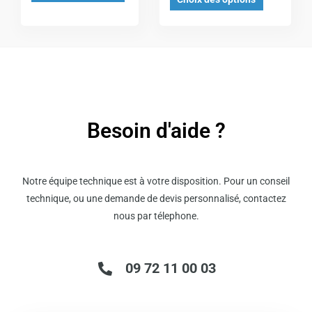
choisies
choisies
sur
sur
la
la
page
page
du
du
produit
produit
Besoin d'aide ?
Notre équipe technique est à votre disposition. Pour un conseil
technique, ou une demande de devis personnalisé, contactez
nous par télephone.
09 72 11 00 03