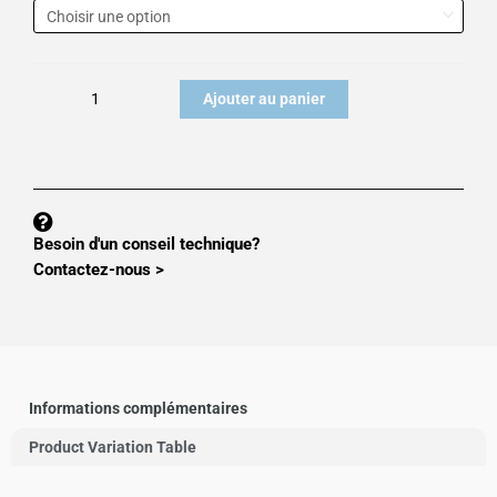
de
SÉRIE
LOURDE
SE120
Ajouter au panier
Besoin d'un conseil technique?
Contactez-nous >
Informations complémentaires
Product Variation Table