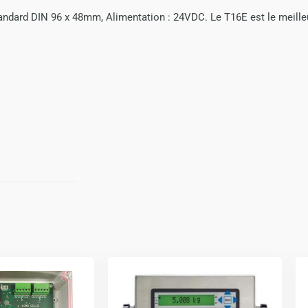
tandard DIN 96 x 48mm, Alimentation : 24VDC. Le T16E est le meilleu
Ce
produit
a