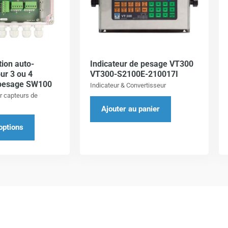
plusieurs
variations.
Les
options
tion auto-
Indicateur de pesage VT300
peuvent
ur 3 ou 4
VT300-S2100E-210017I
être
 pesage SW100
Indicateur & Convertisseur
choisies
r capteurs de
sur
Ajouter au panier
la
options
page
du
produit