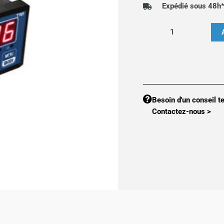
Expédié sous 48h
quantité
de
Indicateur
de
pesage
T16
Besoin d'un conseil t
Contactez-nous >