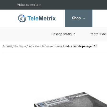
Aller
Visiter notre site >
au
contenu
Shop
Pesage statique
Capteur de 
Accueil
/
Boutique
/
Indicateur & Convertisseur
/ Indicateur de pesage T16