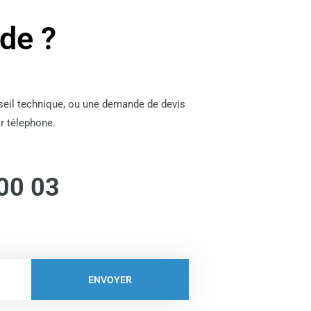
ide ?
nseil technique, ou une demande de devis
r télephone.
00 03
ENVOYER