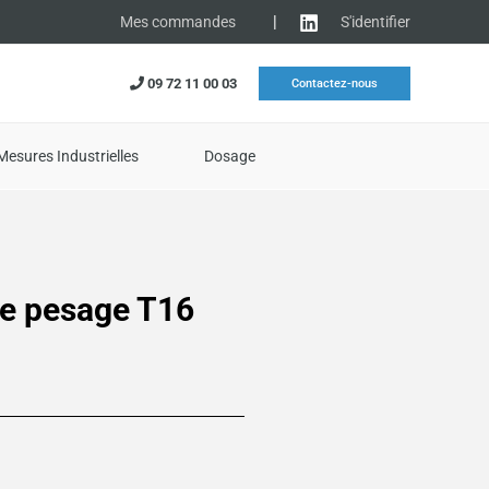
|
S'identifier
Mes commandes
09 72 11 00 03
Contactez-nous
Mesures Industrielles
Dosage
de pesage T16