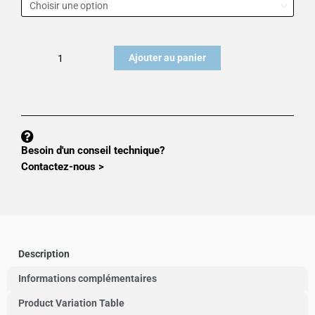
Capteurs
de
pesage
Ajouter au panier
à
appui
central
L6E
Besoin d'un conseil technique?
Contactez-nous >
Description
Informations complémentaires
Product Variation Table