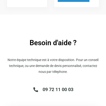
sur
sur
la
la
page
page
du
du
produit
produit
Besoin d'aide ?
Notre équipe technique est à votre disposition. Pour un conseil
technique, ou une demande de devis personnalisé, contactez
nous par télephone.
09 72 11 00 03