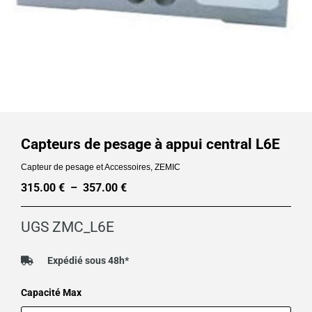
Capteurs de pesage à appui central L6E
Capteur de pesage et Accessoires
,
ZEMIC
315.00
€
–
357.00
€
Plage
de
UGS
ZMC_L6E
prix :
315.00 €
Expédié sous 48h*
à
quantité
Capacité Max
357.00 €
de