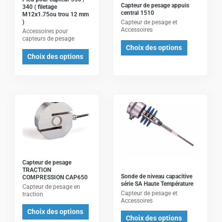
Capteur de pesage appuis
340 ( filetage
options
options
central 1510
M12x1.75ou trou 12 mm
)
Capteur de pesage et
peuvent
peuvent
Accessoires
Accessoires pour
être
être
capteurs de pesage
Choix des options
choisies
choisies
Choix des options
sur
sur
la
la
page
page
du
du
Ce
Ce
produit
produit
produit
produit
a
a
plusieurs
plusieurs
variations.
variations.
Les
Les
Capteur de pesage
TRACTION
options
options
Sonde de niveau capacitive
COMPRESSION CAP650
série SA Haute Température
peuvent
peuvent
Capteur de pesage en
Capteur de pesage et
traction
être
être
Accessoires
Choix des options
choisies
choisies
Choix des options