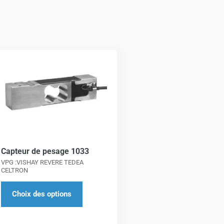
Ce
produit
a
plusieurs
variations.
Les
options
peuvent
Capteur de pesage 1033
VPG :VISHAY REVERE TEDEA
être
CELTRON
choisies
sur
Choix des options
la
page