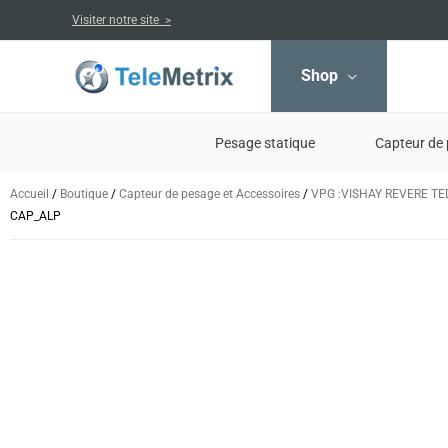
Aller
Visiter notre site >
au
contenu
Shop
Pesage statique
Capteur de 
Accueil
/
Boutique
/
Capteur de pesage et Accessoires
/
VPG :VISHAY REVERE T
CAP_ALP