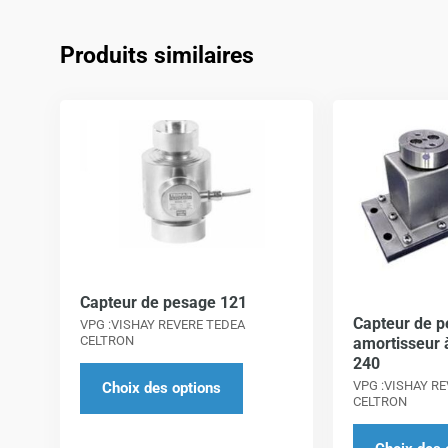
Produits similaires
Ce
produit
a
plusieurs
variations.
Les
options
peuvent
Capteur de pesage 121
Capteur de p
VPG :VISHAY REVERE TEDEA
être
CELTRON
amortisseur à
choisies
240
sur
VPG :VISHAY R
Choix des options
CELTRON
la
page