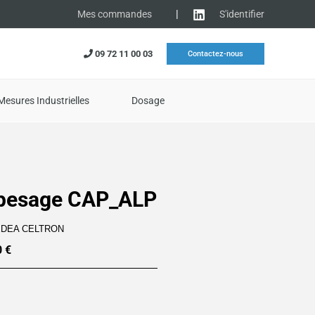
|
S'identifier
Mes commandes
09 72 11 00 03
Contactez-nous
Mesures Industrielles
Dosage
 pesage CAP_ALP
EDEA CELTRON
0
€
Plage
de
prix :