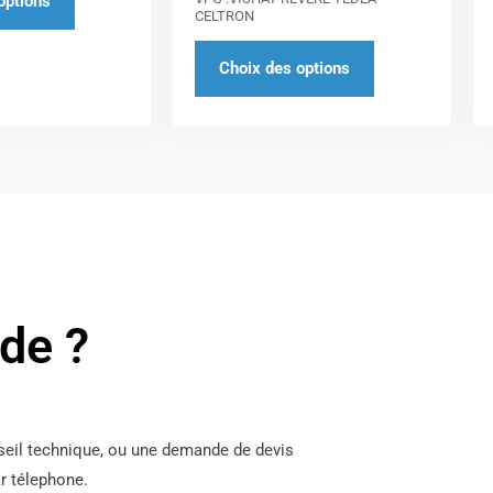
options
du
du
CELTRON
produit
produit
Choix des options
ide ?
nseil technique, ou une demande de devis
r télephone.