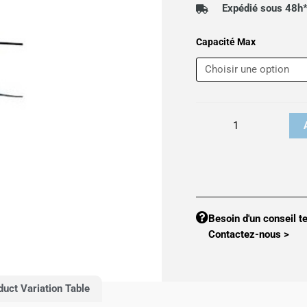
Expédié sous 48h
quantité
Capacité Max
de
Capteur
de
pesage
CAP_ALP
Besoin d'un conseil t
Contactez-nous >
duct Variation Table