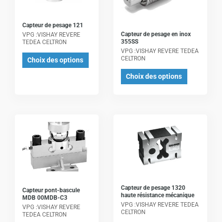
variations.
variations.
Les
Les
Capteur de pesage 121
Capteur de pesage en inox
options
options
VPG :VISHAY REVERE
355SS
TEDEA CELTRON
peuvent
peuvent
VPG :VISHAY REVERE TEDEA
CELTRON
être
être
Choix des options
choisies
choisies
Choix des options
sur
sur
la
la
page
page
Ce
Ce
du
du
produit
produit
produit
produit
a
a
plusieurs
plusieurs
variations.
variations.
Les
Les
Capteur de pesage 1320
Capteur pont-bascule
options
options
haute résistance mécanique
MDB 00MDB-C3
VPG :VISHAY REVERE TEDEA
peuvent
peuvent
VPG :VISHAY REVERE
CELTRON
TEDEA CELTRON
être
être