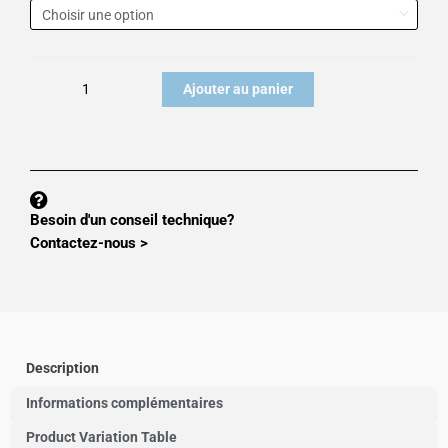
de
Capteur
de
pesage
Ajouter au panier
220
Besoin d'un conseil technique?
Contactez-nous >
Description
Informations complémentaires
Product Variation Table