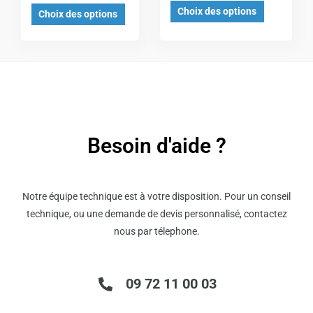
Choix des options
choisies
choisies
Choix des options
sur
sur
la
la
page
page
du
du
produit
produit
Besoin d'aide ?
Notre équipe technique est à votre disposition. Pour un conseil
technique, ou une demande de devis personnalisé, contactez
nous par télephone.
09 72 11 00 03