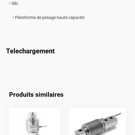
• Silo
• Plateforme de pesage haute capacité
Telechargement
Produits similaires
Ce
Ce
produit
produit
a
a
plusieurs
plusieurs