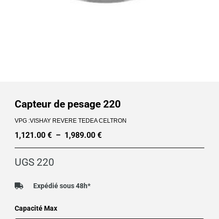
Capteur de pesage 220
VPG :VISHAY REVERE TEDEA CELTRON
1,121.00
€
–
1,989.00
€
Plage
de
UGS
220
prix :
1,121.00 €
Expédié sous 48h*
à
quantité
Capacité Max
1,989.00 €