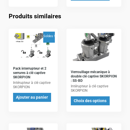
la
la
page
page
Produits similaires
du
du
produit
produit
Ce
Soldes !
produit
a
plusieurs
variations.
Les
Pack interrupteur et 2
Verrouillage mécanique à
serrures à clé captive
options
double clé captive SKORPION
SKORPION
: SS-BD
peuvent
Intérupteur à clé captive
Intérupteur à clé captive
SKORPION
être
SKORPION
Ajouter au panier
choisies
Choix des options
sur
la
page
du
Ce