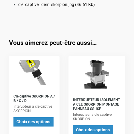
cle_captive_idem_skorpion.jpg
(46.61 Kb)
Vous aimerez peut-être aussi…
Ce
Ce
produit
produit
a
a
plusieurs
plusieurs
variations.
variations.
Les
Les
Clé captive SKORPION A /
INTERRUPTEUR ISOLEMENT
B / C / D
options
options
A CLE SKORPION MONTAGE
Intérupteur à clé captive
PANNEAU SS-ISP
peuvent
peuvent
SKORPION
Intérupteur à clé captive
être
être
SKORPION
Choix des options
choisies
choisies
Choix des options
sur
sur