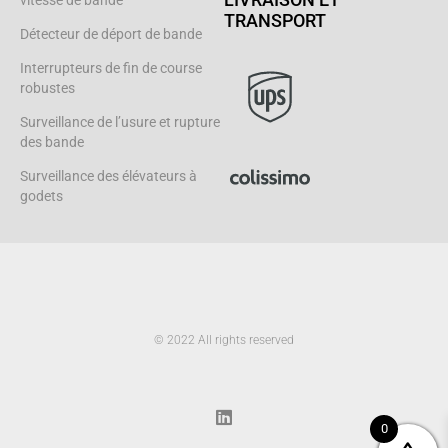
vitesse de bande
TRANSPORT
Détecteur de déport de bande
Interrupteurs de fin de course
robustes
Surveillance de l’usure et rupture
des bande
Surveillance des élévateurs à
godets
© 2022 All rights reserved
L
i
n
k
0
e