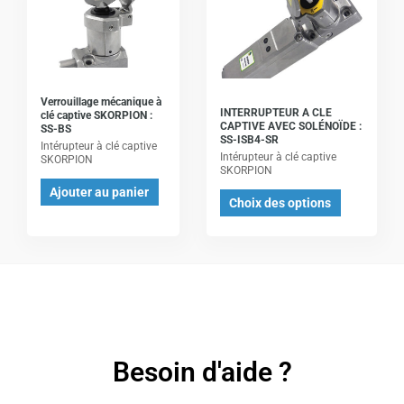
produit
produit
a
plusieurs
variations.
Les
Verrouillage mécanique à
INTERRUPTEUR A CLE
clé captive SKORPION :
options
CAPTIVE AVEC SOLÉNOÏDE :
SS-BS
SS-ISB4-SR
peuvent
Intérupteur à clé captive
Intérupteur à clé captive
SKORPION
être
SKORPION
Ajouter au panier
choisies
Choix des options
sur
la
page
du
produit
Besoin d'aide ?