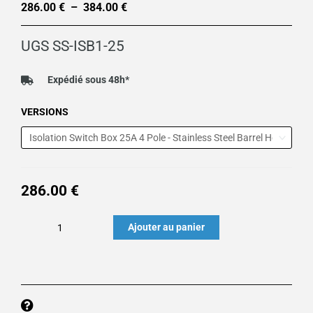
286.00
€
–
384.00
€
Plage
de
UGS
SS-ISB1-25
prix :
286.00 €
Expédié sous 48h*
à
quantité
VERSIONS
384.00 €
de
INTERRUPTEUR
ISOLEMENT
A
286.00
€
CLE
SKORPION
Ajouter au panier
:
SS-
ISB