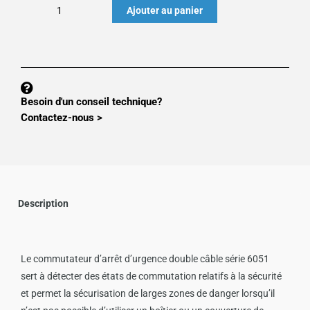
quantité
Ajouter au panier
de
Arrêt
d'urgence
à
câble
Besoin d'un conseil technique?
DOUBLE
Contactez-nous >
IDEM
type
6051-
D
Description
Le commutateur d’arrêt d’urgence double câble série 6051
sert à détecter des états de commutation relatifs à la sécurité
et permet la sécurisation de larges zones de danger lorsqu’il