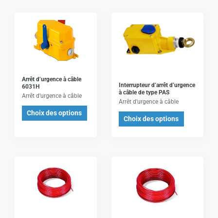
Ce
Ce
produit
produit
a
a
plusieurs
plusieurs
variations.
variations.
Les
Les
Arrêt d’urgence à câble
Interrupteur d’arrêt d’urgence
6031H
options
options
à câble de type PAS
Arrêt d’urgence à câble
Arrêt d’urgence à câble
peuvent
peuvent
Choix des options
être
être
Choix des options
choisies
choisies
sur
sur
la
la
page
page
du
du
produit
produit