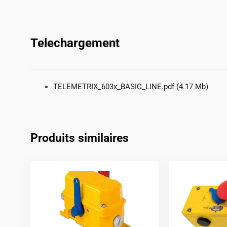
Telechargement
TELEMETRIX_603x_BASIC_LINE.pdf
(4.17 Mb)
Produits similaires
Ce
produit
a
plusieurs
variations.