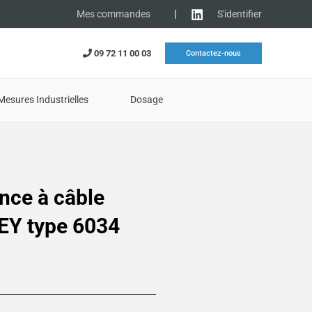
|
S'identifier
Mes commandes
09 72 11 00 03
Contactez-nous
Mesures Industrielles
Dosage
ence à câble
EY type 6034