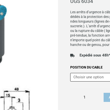
UGS
6034
Les arrêts d’urgence à c
dédiés à la protection des 
ndes longueurs (lignes de
sucrerie.). L’arrêt d’urgen
ou la rupture du câble ( lign
pré-tendue, la fonction arr
n’importe quel point du câb
hanche ou de genou, pour
Expédié sous 48h
quantité
POSITION DU CABLE
de
Arrêt
d'urgence
à
câble
léger