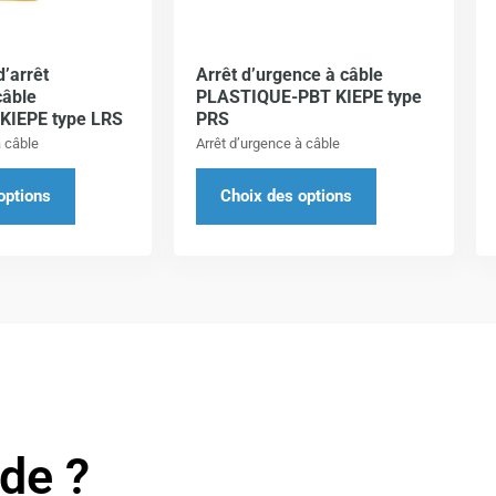
Les
Les
options
options
d’arrêt
Arrêt d’urgence à câble
peuvent
peuvent
câble
PLASTIQUE-PBT KIEPE type
être
être
IEPE type LRS
PRS
choisies
choisies
à câble
Arrêt d’urgence à câble
sur
sur
options
Choix des options
la
la
page
page
du
du
produit
produit
ide ?