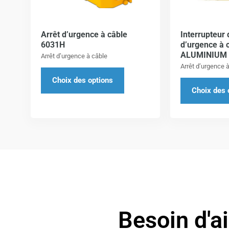
Les
options
Arrêt d’urgence à câble
Interrupteur 
peuvent
6031H
d’urgence à 
être
ALUMINIUM K
Arrêt d’urgence à câble
choisies
Arrêt d’urgence 
sur
Choix des options
Choix des 
la
page
du
produit
Besoin d'a