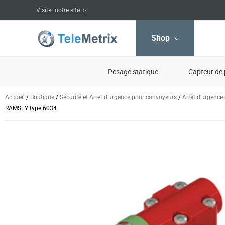
Aller
Visiter notre site >
au
contenu
Shop
Pesage statique
Capteur de 
Accueil
/
Boutique
/
Sécurité et Arrêt d'urgence pour convoyeurs
/
Arrêt d’urgence
RAMSEY type 6034