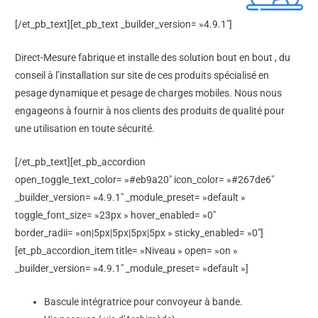
[/et_pb_text][et_pb_text _builder_version= »4.9.1″]
Direct-Mesure fabrique et installe des solution bout en bout , du
conseil à l’installation sur site de ces produits spécialisé en
pesage dynamique et pesage de charges mobiles.
Nous nous
engageons à fournir à nos clients des produits de qualité pour
une utilisation en toute sécurité.
[/et_pb_text][et_pb_accordion
open_toggle_text_color= »#eb9a20″ icon_color= »#267de6″
_builder_version= »4.9.1″ _module_preset= »default »
toggle_font_size= »23px » hover_enabled= »0″
border_radii= »on|5px|5px|5px|5px » sticky_enabled= »0″]
[et_pb_accordion_item title= »Niveau » open= »on »
_builder_version= »4.9.1″ _module_preset= »default »]
Bascule intégratrice pour convoyeur à bande.