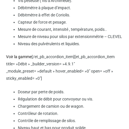
Vis peseuse ( vis d’Archimède).
Débitmètre à plaque d’impact.
Débitmètre à effet de Coriolis.
Capteur de force et pesage.
Mesure de courant, intensité , température, poids..
Mesure de niveau pour silos par extensionmétrie – CLEVEL
Niveau des pulvérulents et liquides.
Voir la gamme
[/et_pb_accordion_item][et_pb_accordion_item
title= »Débit » _builder_version= »4.9.1″
_module_preset= »default » hover_enabled= »0″ open= »off »
sticky_enabled= »0″]
Doseur par perte de poids.
Régulation de débit pour convoyeur ou vis.
Chargement de camion ou de wagon.
Contrôleur de rotation.
Contrôle de remplissage de silos.
Niveau haut et bas pour produit solide.