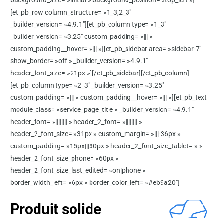
background_size= »initial » background_position= »top_left »]
[et_pb_row column_structure= »1_3,2_3″
_builder_version= »4.9.1″][et_pb_column type= »1_3″
_builder_version= »3.25″ custom_padding= »||| »
custom_padding__hover= »||| »][et_pb_sidebar area= »sidebar-7″
show_border= »off » _builder_version= »4.9.1″
header_font_size= »21px »][/et_pb_sidebar][/et_pb_column]
[et_pb_column type= »2_3″ _builder_version= »3.25″
custom_padding= »||| » custom_padding__hover= »||| »][et_pb_text
module_class= »service_page_title » _builder_version= »4.9.1″
header_font= »|||||||| » header_2_font= »|||||||| »
header_2_font_size= »31px » custom_margin= »|||-36px »
custom_padding= »15px|||30px » header_2_font_size_tablet= » »
header_2_font_size_phone= »60px »
header_2_font_size_last_edited= »on|phone »
border_width_left= »6px » border_color_left= »#eb9a20″]
Produit solide