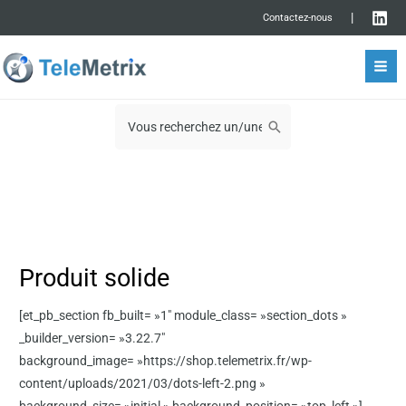
Aller
rmutateur
|
Contactez-nous
au
Mai
contenu
rmutateur
09 72 11 00 03
Men
nu
Search
for:
nu
Produit solide
[et_pb_section fb_built= »1″ module_class= »section_dots »
_builder_version= »3.22.7″
background_image= »https://shop.telemetrix.fr/wp-
content/uploads/2021/03/dots-left-2.png »