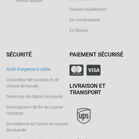
Niveau liquide
Double cisaillement
En compression
En flexion
SÉCURITÉ
PAIEMENT SÉCURISÉ
Arrêt d’urgence à câble
Contrôleur de rotation et de
LIVRAISON ET
vitesse de bande
TRANSPORT
Détecteur de déport de bande
Interrupteurs de fin de course
robustes
Surveillance de l’usure et rupture
des bande