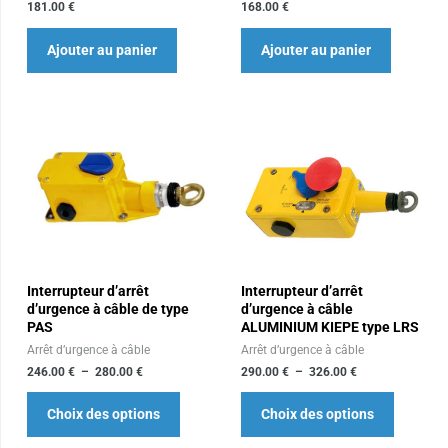
181.00
€
168.00
€
Ajouter au panier
Ajouter au panier
Plage
Plage
Ce
Ce
de
de
produit
produit
prix :
prix :
246.00 €
290.00 €
a
a
à
à
plusieurs
plusieur
280.00 €
326.00 €
variations.
variation
Les
Les
Interrupteur d’arrêt
Interrupteur d’arrêt
options
options
d’urgence à câble de type
d’urgence à câble
peuvent
peuvent
PAS
ALUMINIUM KIEPE type LRS
être
être
Arrêt d’urgence à câble
Arrêt d’urgence à câble
choisies
choisies
246.00
€
–
280.00
€
290.00
€
–
326.00
€
sur
sur
Choix des options
Choix des options
la
la
page
page