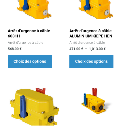
471.00 €
a
a
à
plusieurs
plusieur
1,013.00 €
variations.
variation
Les
Les
Arrêt d’urgence à câble
Arrêt d’urgence à câble
options
options
6031H
ALUMINIUM KIEPE HEN
peuvent
peuvent
Arrêt d’urgence à câble
Arrêt d’urgence à câble
être
être
548.00
€
471.00
€
–
1,013.00
€
choisies
choisies
sur
sur
Choix des options
Choix des options
la
la
page
page
du
du
Plage
Ce
Ce
produit
produit
de
produit
produit
prix :
384.00 €
a
a
à
plusieurs
plusieur
449.00 €
variations.
variation
Les
Les