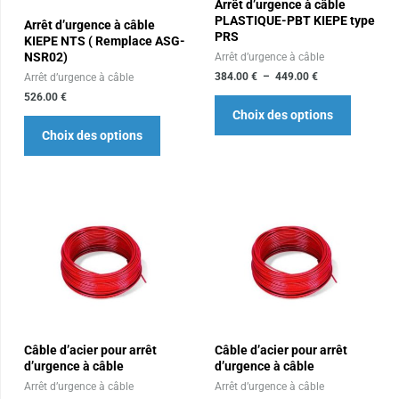
Arrêt d’urgence à câble
options
options
PLASTIQUE-PBT KIEPE type
Arrêt d’urgence à câble
peuvent
peuvent
PRS
KIEPE NTS ( Remplace ASG-
être
être
NSR02)
Arrêt d’urgence à câble
choisies
choisies
384.00
€
–
449.00
€
Arrêt d’urgence à câble
sur
sur
526.00
€
Choix des options
la
la
Choix des options
page
page
du
du
produit
produit
Câble d’acier pour arrêt
Câble d’acier pour arrêt
d’urgence à câble
d’urgence à câble
Arrêt d’urgence à câble
Arrêt d’urgence à câble