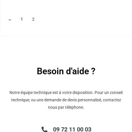
du
du
produit
produit
←
1
2
Besoin d'aide ?
Notre équipe technique est à votre disposition. Pour un conseil
technique, ou une demande de devis personnalisé, contactez
nous par télephone.
09 72 11 00 03